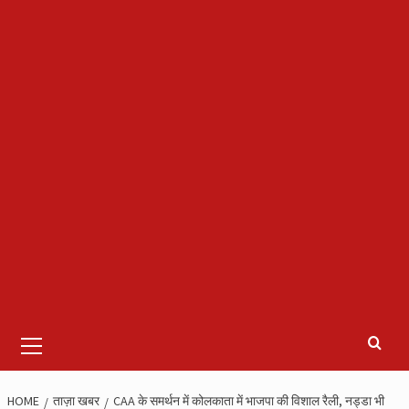
Primary
Menu
HOME
ताज़ा खबर
CAA के समर्थन में कोलकाता में भाजपा की विशाल रैली, नड्डा भी