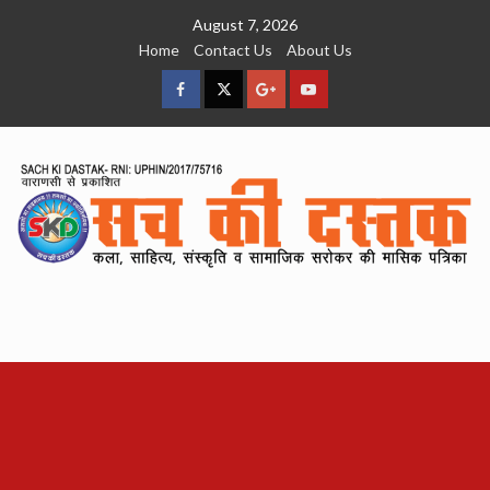
Skip
August 7, 2026
to
Home
Contact Us
About Us
content
facebook
Twitter
Google
YouTube
Plus