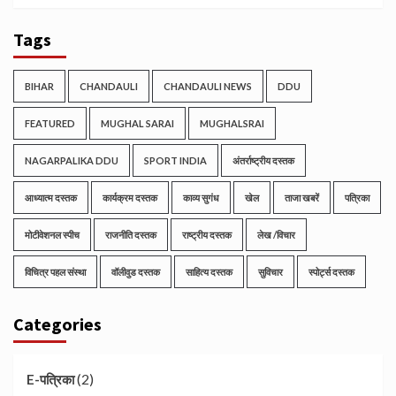
Tags
BIHAR
CHANDAULI
CHANDAULI NEWS
DDU
FEATURED
MUGHAL SARAI
MUGHALSRAI
NAGARPALIKA DDU
SPORT INDIA
अंतर्राष्ट्रीय दस्तक
आध्यात्म दस्तक
कार्यक्रम दस्तक
काव्य सुगंध
खेल
ताजा खबरें
पत्रिका
मोटीवेशनल स्पीच
राजनीति दस्तक
राष्ट्रीय दस्तक
लेख /विचार
विचित्र पहल संस्था
वॉलीवुड दस्तक
साहित्य दस्तक
सुविचार
स्पोर्ट्स दस्तक
Categories
(2)
E-पत्रिका