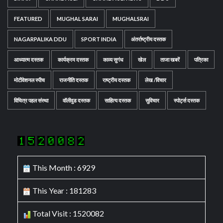
FEATURED
MUGHAL SARAI
MUGHALSRAI
NAGARPALIKA DDU
SPORT INDIA
अंतर्राष्ट्रीय दस्तक
आध्यात्म दस्तक
कार्यक्रम दस्तक
काव्य सुगंध
खेल
ताजा खबरें
पत्रिका
मोटीवेशनल स्पीच
राजनीति दस्तक
राष्ट्रीय दस्तक
लेख /विचार
विचित्र पहल संस्था
वॉलीवुड दस्तक
साहित्य दस्तक
सुविचार
स्पोर्ट्स दस्तक
This Month : 6929
This Year : 181283
Total Visit : 1520082