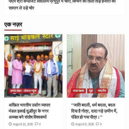
पीएम श्री कंपोजिट विद्यालय प्रभुपुर में चोरी, किचन का ताला तोड़ हजारों का
सामान ले उड़े चोर
एक नज़र
हमारा शहर : लोकल न्यूज
ताज़ा खबर
मुद्दा
राष्ट्रीय
अखिल भारतीय उद्योग व्यापार
“जाति बदली, धर्म बदला, बदल
मंडल इकाई दुल्हीपुर के नगर
दिया है गोत्र, दादा गड़े ज़मीन में,
अध्यक्ष बने संतोष विश्वकर्मा
पंडित हो गया पौत्र।”
August 10, 2026
0
August 8, 2026
0