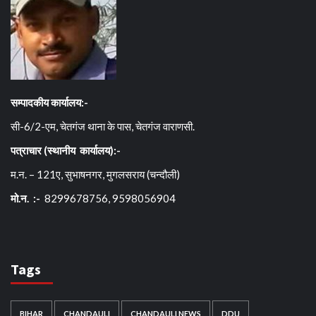
सम्पादकीय कार्यालय:-
सी-6/2-एम, चेतगंज थाना के पास, चेतगंज वाराणसी.
पत्राचार (स्थानीय कार्यालय):-
म.न. – 121ए, सुभाषनगर, मुगलसराय (चन्दौली)
मो.न. :-
8299678756, 9598056904
Tags
BIHAR
CHANDAULI
CHANDAULI NEWS
DDU