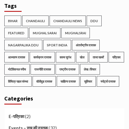
Tags
BIHAR
CHANDAULI
CHANDAULI NEWS
DDU
FEATURED
MUGHAL SARAI
MUGHALSRAI
NAGARPALIKA DDU
SPORT INDIA
अंतर्राष्ट्रीय दस्तक
आध्यात्म दस्तक
कार्यक्रम दस्तक
काव्य सुगंध
खेल
ताजा खबरें
पत्रिका
मोटीवेशनल स्पीच
राजनीति दस्तक
राष्ट्रीय दस्तक
लेख /विचार
विचित्र पहल संस्था
वॉलीवुड दस्तक
साहित्य दस्तक
सुविचार
स्पोर्ट्स दस्तक
Categories
(2)
E-पत्रिका
(32)
Events – सच की दस्तक