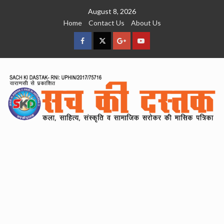
Skip
August 8, 2026
to
Home
Contact Us
About Us
content
facebook
Twitter
Google
YouTube
Plus