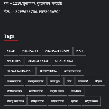
म.न. – 121ए, सुभाषनगर, मुगलसराय (चन्दौली)
मो.न. :-
8299678756, 9598056904
Tags
BIHAR
CHANDAULI
CHANDAULI NEWS
DDU
FEATURED
MUGHAL SARAI
MUGHALSRAI
NAGARPALIKA DDU
SPORT INDIA
अंतर्राष्ट्रीय दस्तक
आध्यात्म दस्तक
कार्यक्रम दस्तक
काव्य सुगंध
खेल
ताजा खबरें
पत्रिका
मोटीवेशनल स्पीच
राजनीति दस्तक
राष्ट्रीय दस्तक
लेख /विचार
विचित्र पहल संस्था
वॉलीवुड दस्तक
साहित्य दस्तक
सुविचार
स्पोर्ट्स दस्तक