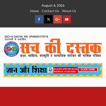
Skip
August 6, 2026
to
Home
Contact Us
About Us
content
facebook
Twitter
Google
YouTube
Plus