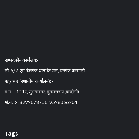
सम्पादकीय कार्यालय:-
सी-6/2-एम, चेतगंज थाना के पास, चेतगंज वाराणसी.
पत्राचार (स्थानीय कार्यालय):-
म.न. – 121ए, सुभाषनगर, मुगलसराय (चन्दौली)
मो.न. :-
8299678756, 9598056904
Tags