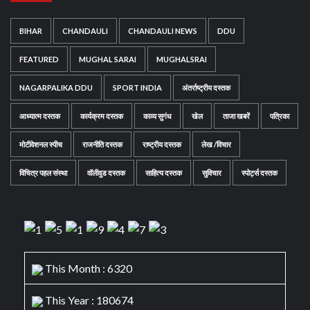
BIHAR
CHANDAULI
CHANDAULI NEWS
DDU
FEATURED
MUGHAL SARAI
MUGHALSRAI
NAGARPALIKA DDU
SPORT INDIA
अंतर्राष्ट्रीय दस्तक
आध्यात्म दस्तक
कार्यक्रम दस्तक
काव्य सुगंध
खेल
ताजा खबरें
पत्रिका
मोटीवेशनल स्पीच
राजनीति दस्तक
राष्ट्रीय दस्तक
लेख /विचार
विचित्र पहल संस्था
वॉलीवुड दस्तक
साहित्य दस्तक
सुविचार
स्पोर्ट्स दस्तक
This Month : 6320
This Year : 180674