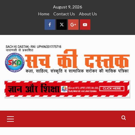
Skip
August 9, 2026
to
Home
Contact Us
About Us
content
facebook
Twitter
Google
YouTube
Plus
Primary
Menu