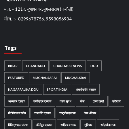
म.न. – 121ए, सुभाषनगर, मुगलसराय (चन्दौली)
मो.न. :-
8299678756, 9598056904
Tags
BIHAR
CHANDAULI
CHANDAULI NEWS
DDU
FEATURED
MUGHAL SARAI
MUGHALSRAI
NAGARPALIKA DDU
SPORT INDIA
अंतर्राष्ट्रीय दस्तक
आध्यात्म दस्तक
कार्यक्रम दस्तक
काव्य सुगंध
खेल
ताजा खबरें
पत्रिका
मोटीवेशनल स्पीच
राजनीति दस्तक
राष्ट्रीय दस्तक
लेख /विचार
विचित्र पहल संस्था
वॉलीवुड दस्तक
साहित्य दस्तक
सुविचार
स्पोर्ट्स दस्तक