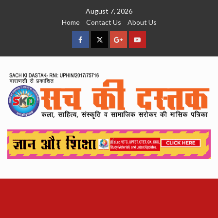
Skip
August 7, 2026
to
Home
Contact Us
About Us
content
facebook
Twitter
Google
YouTube
Plus