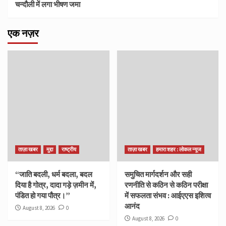
चन्दौली में लगा भीषण जमा
एक नज़र
ताज़ा खबर
मुद्दा
राष्ट्रीय
ताज़ा खबर
हमारा शहर : लोकल न्यूज
“जाति बदली, धर्म बदला, बदल
समुचित मार्गदर्शन और सही
दिया है गोत्र, दादा गड़े ज़मीन में,
रणनीति से कठिन से कठिन परीक्षा
पंडित हो गया पौत्र।”
में सफलता संभव : आईएएस इशित्व
आनंद
August 8, 2026
0
August 8, 2026
0