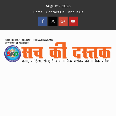
Skip
August 9, 2026
to
Home
Contact Us
About Us
content
facebook
Twitter
Google
YouTube
Plus