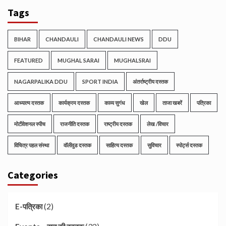
Tags
BIHAR
CHANDAULI
CHANDAULI NEWS
DDU
FEATURED
MUGHAL SARAI
MUGHALSRAI
NAGARPALIKA DDU
SPORT INDIA
अंतर्राष्ट्रीय दस्तक
आध्यात्म दस्तक
कार्यक्रम दस्तक
काव्य सुगंध
खेल
ताजा खबरें
पत्रिका
मोटीवेशनल स्पीच
राजनीति दस्तक
राष्ट्रीय दस्तक
लेख /विचार
विचित्र पहल संस्था
वॉलीवुड दस्तक
साहित्य दस्तक
सुविचार
स्पोर्ट्स दस्तक
Categories
(2)
E-पत्रिका