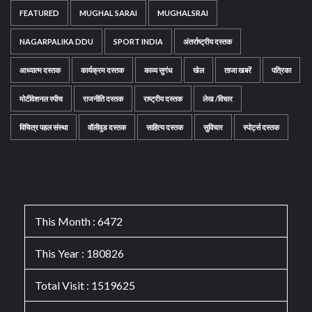
FEATURED
MUGHAL SARAI
MUGHALSRAI
NAGARPALIKA DDU
SPORT INDIA
अंतर्राष्ट्रीय दस्तक
आध्यात्म दस्तक
कार्यक्रम दस्तक
काव्य सुगंध
खेल
ताजा खबरें
पत्रिका
मोटीवेशनल स्पीच
राजनीति दस्तक
राष्ट्रीय दस्तक
लेख /विचार
विचित्र पहल संस्था
वॉलीवुड दस्तक
साहित्य दस्तक
सुविचार
स्पोर्ट्स दस्तक
This Month : 6472
This Year : 180826
Total Visit : 1519625