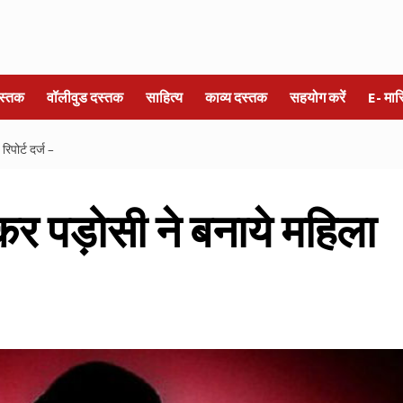
स्तक
वॉलीवुड दस्तक
साहित्य
काव्य दस्तक
सहयोग करें
E- मा
िपोर्ट दर्ज –
कर पड़ोसी ने बनाये महिला