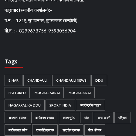
पत्राचार (स्थानीय कार्यालय):-
म.न. – 121ए, सुभाषनगर, मुगलसराय (चन्दौली)
मो.न. :-
8299678756, 9598056904
Tags
BIHAR
CHANDAULI
CHANDAULI NEWS
DDU
FEATURED
MUGHAL SARAI
MUGHALSRAI
NAGARPALIKA DDU
SPORT INDIA
अंतर्राष्ट्रीय दस्तक
आध्यात्म दस्तक
कार्यक्रम दस्तक
काव्य सुगंध
खेल
ताजा खबरें
पत्रिका
मोटीवेशनल स्पीच
राजनीति दस्तक
राष्ट्रीय दस्तक
लेख /विचार