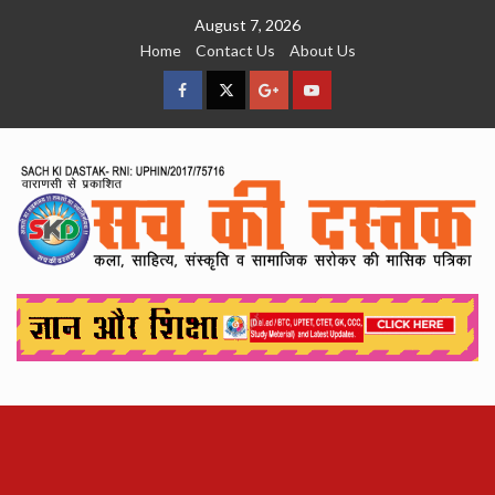
Skip
August 7, 2026
to
Home
Contact Us
About Us
content
facebook
Twitter
Google
YouTube
Plus