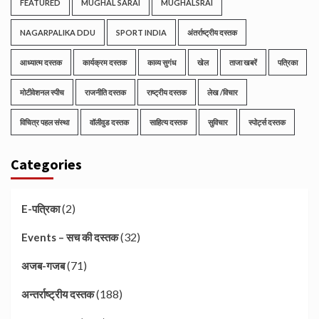
FEATURED
MUGHAL SARAI
MUGHALSRAI
NAGARPALIKA DDU
SPORT INDIA
अंतर्राष्ट्रीय दस्तक
आध्यात्म दस्तक
कार्यक्रम दस्तक
काव्य सुगंध
खेल
ताजा खबरें
पत्रिका
मोटीवेशनल स्पीच
राजनीति दस्तक
राष्ट्रीय दस्तक
लेख /विचार
विचित्र पहल संस्था
वॉलीवुड दस्तक
साहित्य दस्तक
सुविचार
स्पोर्ट्स दस्तक
Categories
(2)
E-पत्रिका
(32)
Events – सच की दस्तक
(71)
अजब-गजब
(188)
अन्तर्राष्ट्रीय दस्तक