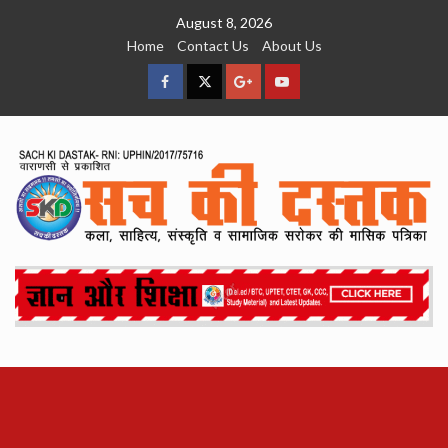
Skip
August 8, 2026
to
Home
Contact Us
About Us
content
facebook
Twitter
Google
YouTube
Plus