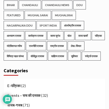
BIHAR
CHANDAULI
CHANDAULI NEWS
DDU
FEATURED
MUGHAL SARAI
MUGHALSRAI
NAGARPALIKA DDU
SPORT INDIA
अंतर्राष्ट्रीय दस्तक
आध्यात्म दस्तक
कार्यक्रम दस्तक
काव्य सुगंध
खेल
ताजा खबरें
पत्रिका
मोटीवेशनल स्पीच
राजनीति दस्तक
राष्ट्रीय दस्तक
लेख /विचार
विचित्र पहल संस्था
वॉलीवुड दस्तक
साहित्य दस्तक
सुविचार
स्पोर्ट्स दस्तक
Categories
(2)
E-पत्रिका
(32)
Events – सच की दस्तक
(71)
अजब-गजब