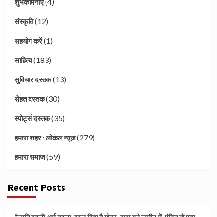
(4)
शुभकामनाएं
(12)
संस्कृति
(1)
सहयोग करें
(183)
साहित्य
(13)
सुविचार दस्तक
(30)
सेहत दस्तक
(35)
स्पोर्ट्स दस्तक
(279)
हमारा शहर : लोकल न्यूज
(59)
हमारा समाज
Recent Posts
“जाति बदली, धर्म बदला, बदल दिया है गोत्र, दादा गड़े ज़मीन में, पंडित हो गया