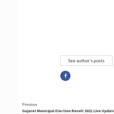
See author's posts
Continue
Previous
Gujarat Municipal Election Result 2021 Live Updat
Reading