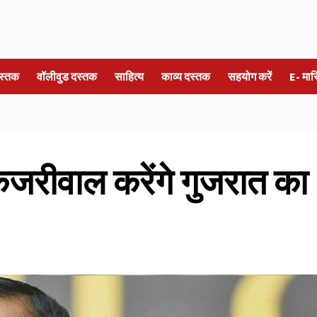
स्तक
वॉलीवुड दस्तक
साहित्य
काव्य दस्तक
सहयोग करें
E- मा
केजरीवाल करेंगे गुजरात का