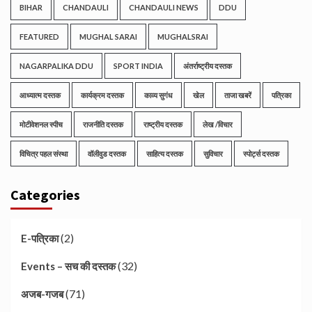
BIHAR
CHANDAULI
CHANDAULI NEWS
DDU
FEATURED
MUGHAL SARAI
MUGHALSRAI
NAGARPALIKA DDU
SPORT INDIA
अंतर्राष्ट्रीय दस्तक
आध्यात्म दस्तक
कार्यक्रम दस्तक
काव्य सुगंध
खेल
ताजा खबरें
पत्रिका
मोटीवेशनल स्पीच
राजनीति दस्तक
राष्ट्रीय दस्तक
लेख /विचार
विचित्र पहल संस्था
वॉलीवुड दस्तक
साहित्य दस्तक
सुविचार
स्पोर्ट्स दस्तक
Categories
(2)
E-पत्रिका
(32)
Events – सच की दस्तक
(71)
अजब-गजब