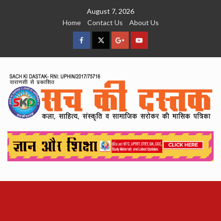
Skip
August 7, 2026
to
Home
Contact Us
About Us
content
facebook
Twitter
Google
YouTube
Plus