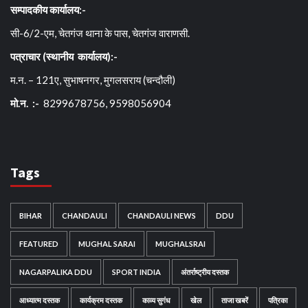
सम्पादकीय कार्यालय:-
सी-6/2-एम, चेतगंज थाना के पास, चेतगंज वाराणसी.
पत्राचार (स्थानीय कार्यालय):-
म.न. – 121ए, सुभाषनगर, मुगलसराय (चन्दौली)
मो.न. :-
8299678756, 9598056904
Tags
BIHAR
CHANDAULI
CHANDAULI NEWS
DDU
FEATURED
MUGHAL SARAI
MUGHALSRAI
NAGARPALIKA DDU
SPORT INDIA
अंतर्राष्ट्रीय दस्तक
आध्यात्म दस्तक
कार्यक्रम दस्तक
काव्य सुगंध
खेल
ताजा खबरें
पत्रिका