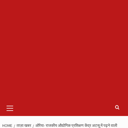
Primary
Menu
HOME
ताज़ा खबर
औरैया- राजकीय औद्योगिक प्रशिक्षण केंद्र अटसू में पढ़ने वाली