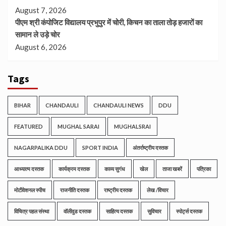
August 7, 2026
पीएम श्री कंपोजिट विद्यालय प्रभुपुर में चोरी, किचन का ताला तोड़ हजारों का
सामान ले उड़े चोर
August 6, 2026
Tags
BIHAR
CHANDAULI
CHANDAULI NEWS
DDU
FEATURED
MUGHAL SARAI
MUGHALSRAI
NAGARPALIKA DDU
SPORT INDIA
अंतर्राष्ट्रीय दस्तक
आध्यात्म दस्तक
कार्यक्रम दस्तक
काव्य सुगंध
खेल
ताजा खबरें
पत्रिका
मोटीवेशनल स्पीच
राजनीति दस्तक
राष्ट्रीय दस्तक
लेख /विचार
विचित्र पहल संस्था
वॉलीवुड दस्तक
साहित्य दस्तक
सुविचार
स्पोर्ट्स दस्तक