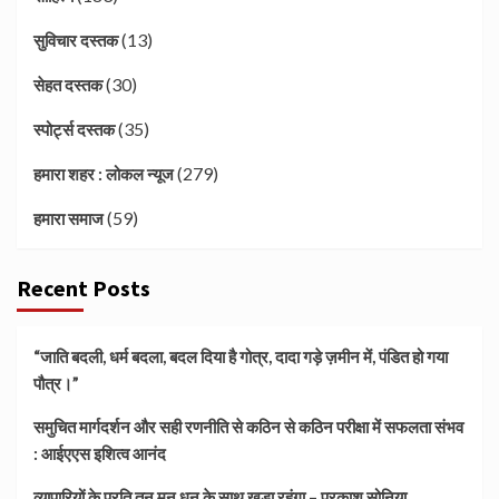
(13)
सुविचार दस्तक
(30)
सेहत दस्तक
(35)
स्पोर्ट्स दस्तक
(279)
हमारा शहर : लोकल न्यूज
(59)
हमारा समाज
Recent Posts
“जाति बदली, धर्म बदला, बदल दिया है गोत्र, दादा गड़े ज़मीन में, पंडित हो गया
पौत्र।”
समुचित मार्गदर्शन और सही रणनीति से कठिन से कठिन परीक्षा में सफलता संभव
: आईएएस इशित्व आनंद
व्यापारियों के प्रति तन मन धन के साथ खड़ा रहूंगा – प्रकाश सोनिया