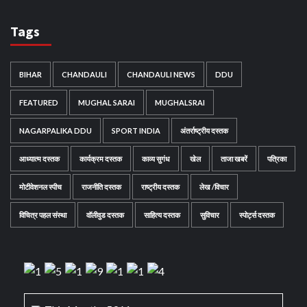
Tags
BIHAR
CHANDAULI
CHANDAULI NEWS
DDU
FEATURED
MUGHAL SARAI
MUGHALSRAI
NAGARPALIKA DDU
SPORT INDIA
अंतर्राष्ट्रीय दस्तक
आध्यात्म दस्तक
कार्यक्रम दस्तक
काव्य सुगंध
खेल
ताजा खबरें
पत्रिका
मोटीवेशनल स्पीच
राजनीति दस्तक
राष्ट्रीय दस्तक
लेख /विचार
विचित्र पहल संस्था
वॉलीवुड दस्तक
साहित्य दस्तक
सुविचार
स्पोर्ट्स दस्तक