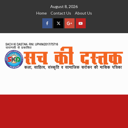
Skip
August 8, 2026
to
Home
Contact Us
About Us
content
facebook
Twitter
Google
YouTube
Plus