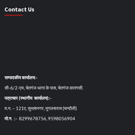
Contact Us
सम्पादकीय कार्यालय:-
सी-6/2-एम, चेतगंज थाना के पास, चेतगंज वाराणसी.
पत्राचार (स्थानीय कार्यालय):-
म.न. – 121ए, सुभाषनगर, मुगलसराय (चन्दौली)
मो.न. :-
8299678756, 9598056904