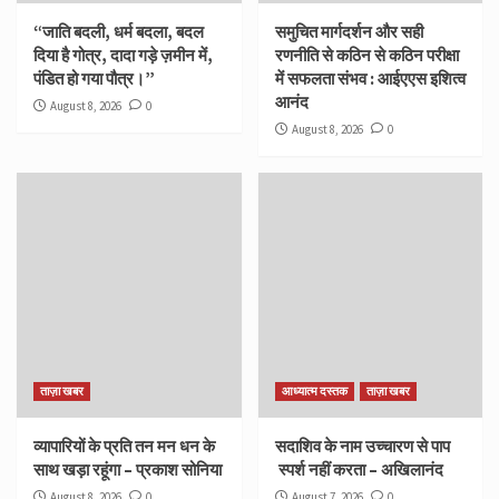
“जाति बदली, धर्म बदला, बदल
समुचित मार्गदर्शन और सही
दिया है गोत्र, दादा गड़े ज़मीन में,
रणनीति से कठिन से कठिन परीक्षा
पंडित हो गया पौत्र।”
में सफलता संभव : आईएएस इशित्व
आनंद
August 8, 2026
0
August 8, 2026
0
ताज़ा खबर
आध्यात्म दस्तक
ताज़ा खबर
व्यापारियों के प्रति तन मन धन के
सदाशिव के नाम उच्चारण से पाप
साथ खड़ा रहूंगा – प्रकाश सोनिया
स्पर्श नहीं करता – अखिलानंद
August 8, 2026
0
August 7, 2026
0