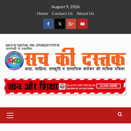
Skip
August 9, 2026
to
Home
Contact Us
About Us
content
facebook
Twitter
Google
YouTube
Plus
Primary
Menu