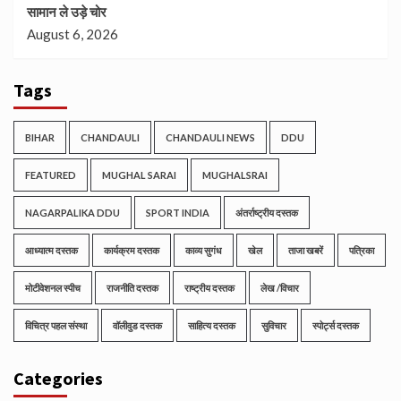
सामान ले उड़े चोर
August 6, 2026
Tags
BIHAR
CHANDAULI
CHANDAULI NEWS
DDU
FEATURED
MUGHAL SARAI
MUGHALSRAI
NAGARPALIKA DDU
SPORT INDIA
अंतर्राष्ट्रीय दस्तक
आध्यात्म दस्तक
कार्यक्रम दस्तक
काव्य सुगंध
खेल
ताजा खबरें
पत्रिका
मोटीवेशनल स्पीच
राजनीति दस्तक
राष्ट्रीय दस्तक
लेख /विचार
विचित्र पहल संस्था
वॉलीवुड दस्तक
साहित्य दस्तक
सुविचार
स्पोर्ट्स दस्तक
Categories