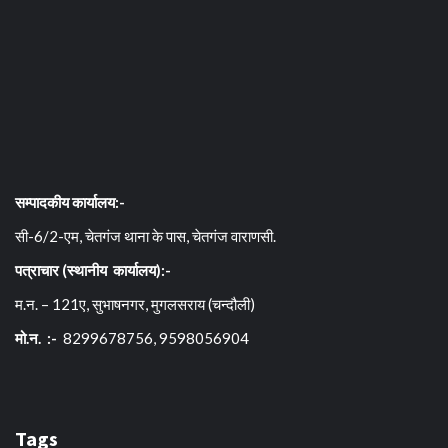
सम्पादकीय कार्यालय:-
सी-6/2-एम, चेतगंज थाना के पास, चेतगंज वाराणसी.
पत्राचार (स्थानीय कार्यालय):-
म.न. – 121ए, सुभाषनगर, मुगलसराय (चन्दौली)
मो.न. :-
8299678756, 9598056904
Tags