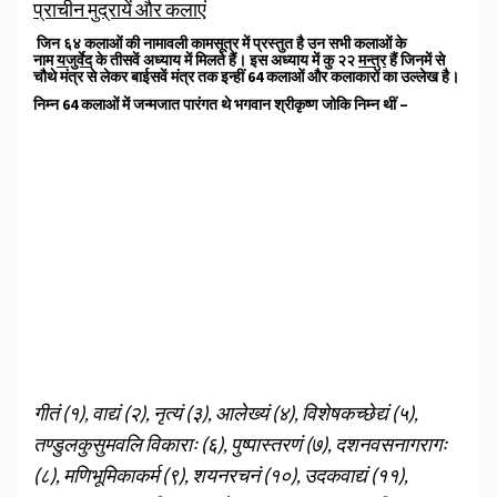
प्राचीन मुद्रायें और कलाएं
जिन ६४ कलाओं की नामावली कामसूत्र में प्रस्तुत है उन सभी कलाओं के
नाम
यजुर्वेद
के तीसवें अध्याय में मिलते हैं। इस अध्याय में कु २२
मन्त्र
हैं जिनमें से
चौथे मंत्र से लेकर बाईसवें मंत्र तक इन्हीं 64 कलाओं और कलाकारों का उल्लेख है।
निम्न 64 कलाओं में जन्मजात पारंगत थे भगवान श्रीकृष्ण जोकि निम्न थीं –
गीतं (१), वाद्यं (२), नृत्यं (३), आलेख्यं (४), विशेषकच्छेद्यं (५),
तण्डुलकुसुमवलि विकाराः (६), पुष्पास्तरणं (७), दशनवसनागरागः
(८), मणिभूमिकाकर्म (९), शयनरचनं (१०), उदकवाद्यं (११),