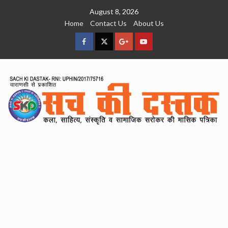
Skip
August 8, 2026
to
Home
Contact Us
About Us
content
facebook
Twitter
Google
YouTube
Plus