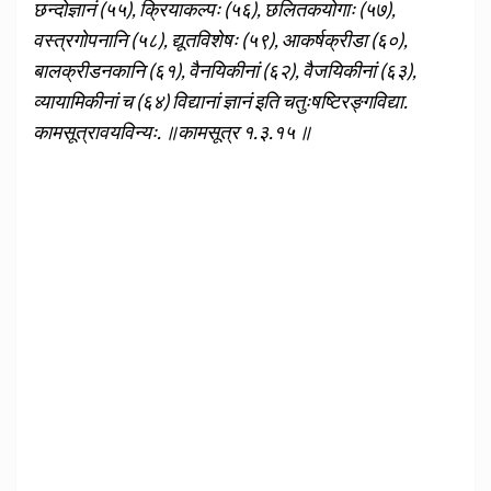
छन्दोज्ञानं (५५), क्रियाकल्पः (५६), छलितकयोगाः (५७),
वस्त्रगोपनानि (५८), द्यूतविशेषः (५९), आकर्षक्रीडा (६०),
बालक्रीडनकानि (६१), वैनयिकीनां (६२), वैजयिकीनां (६३),
व्यायामिकीनां च (६४) विद्यानां ज्ञानं इति चतुःषष्टिरङ्गविद्या.
कामसूत्रावयविन्यः. ॥कामसूत्र १.३.१५ ॥