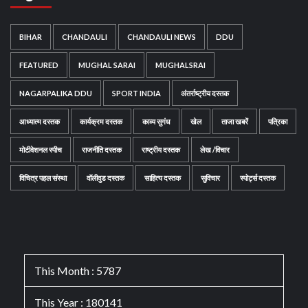
BIHAR
CHANDAULI
CHANDAULI NEWS
DDU
FEATURED
MUGHAL SARAI
MUGHALSRAI
NAGARPALIKA DDU
SPORT INDIA
अंतर्राष्ट्रीय दस्तक
आध्यात्म दस्तक
कार्यक्रम दस्तक
काव्य सुगंध
खेल
ताजा खबरें
पत्रिका
मोटीवेशनल स्पीच
राजनीति दस्तक
राष्ट्रीय दस्तक
लेख /विचार
विचित्र पहल संस्था
वॉलीवुड दस्तक
साहित्य दस्तक
सुविचार
स्पोर्ट्स दस्तक
This Month : 5787
This Year : 180141