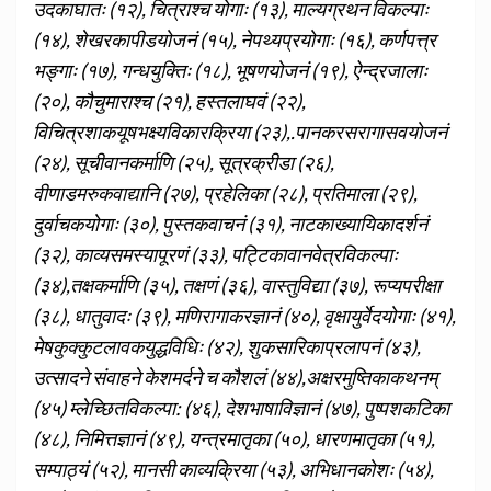
उदकाघातः (१२), चित्राश्च योगाः (१३), माल्यग्रथन विकल्पाः
(१४), शेखरकापीडयोजनं (१५), नेपथ्यप्रयोगाः (१६), कर्णपत्त्र
भङ्गाः (१७), गन्धयुक्तिः (१८), भूषणयोजनं (१९), ऐन्द्रजालाः
(२०), कौचुमाराश्च (२१), हस्तलाघवं (२२),
विचित्रशाकयूषभक्ष्यविकारक्रिया (२३),.पानकरसरागासवयोजनं
(२४), सूचीवानकर्माणि (२५), सूत्रक्रीडा (२६),
वीणाडमरुकवाद्यानि (२७), प्रहेलिका (२८), प्रतिमाला (२९),
दुर्वाचकयोगाः (३०), पुस्तकवाचनं (३१), नाटकाख्यायिकादर्शनं
(३२), काव्यसमस्यापूरणं (३३), पट्टिकावानवेत्रविकल्पाः
(३४),तक्षकर्माणि (३५), तक्षणं (३६), वास्तुविद्या (३७), रूप्यपरीक्षा
(३८), धातुवादः (३९), मणिरागाकरज्ञानं (४०), वृक्षायुर्वेदयोगाः (४१),
मेषकुक्कुटलावकयुद्धविधिः (४२), शुकसारिकाप्रलापनं (४३),
उत्सादने संवाहने केशमर्दने च कौशलं (४४),अक्षरमुष्तिकाकथनम्
(४५) म्लेच्छितविकल्पा: (४६), देशभाषाविज्ञानं (४७), पुष्पशकटिका
(४८), निमित्तज्ञानं (४९), यन्त्रमातृका (५०), धारणमातृका (५१),
सम्पाठ्यं (५२), मानसी काव्यक्रिया (५३), अभिधानकोशः (५४),