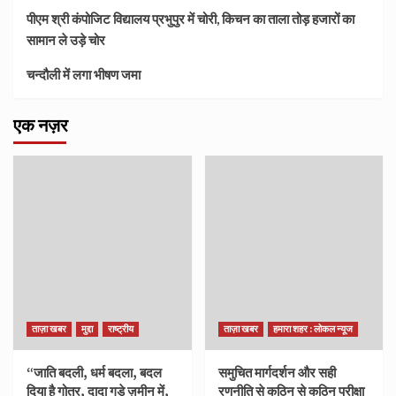
पीएम श्री कंपोजिट विद्यालय प्रभुपुर में चोरी, किचन का ताला तोड़ हजारों का
सामान ले उड़े चोर
चन्दौली में लगा भीषण जमा
एक नज़र
ताज़ा खबर
मुद्दा
राष्ट्रीय
ताज़ा खबर
हमारा शहर : लोकल न्यूज
“जाति बदली, धर्म बदला, बदल
समुचित मार्गदर्शन और सही
दिया है गोत्र, दादा गड़े ज़मीन में,
रणनीति से कठिन से कठिन परीक्षा