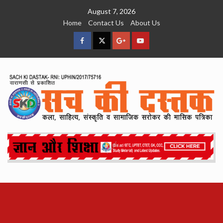
Skip
August 7, 2026
to
Home
Contact Us
About Us
content
facebook
Twitter
Google
YouTube
Plus