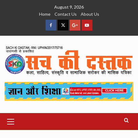
Skip
August 9, 2026
to
Home
Contact Us
About Us
content
facebook
Twitter
Google
YouTube
Plus
Primary
Menu