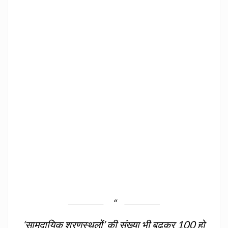
‘सामुदायिक शरणस्‍थलों’ की संख्‍या भी बढ़कर 100 हो