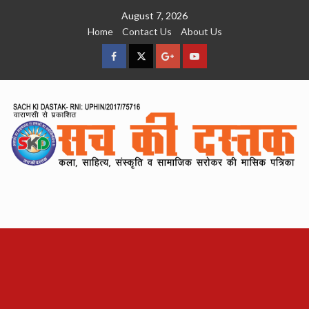
Skip
August 7, 2026
to
Home
Contact Us
About Us
content
facebook
Twitter
Google
YouTube
Plus