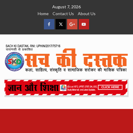
Skip
August 7, 2026
to
Home
Contact Us
About Us
content
facebook
Twitter
Google
YouTube
Plus