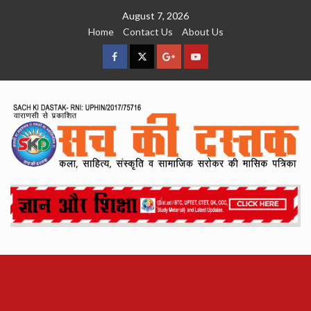
Skip
August 7, 2026
to
Home
Contact Us
About Us
content
facebook
Twitter
Google
YouTube
Plus