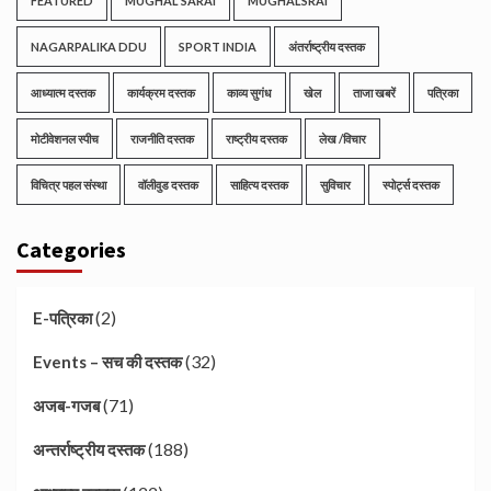
FEATURED
MUGHAL SARAI
MUGHALSRAI
NAGARPALIKA DDU
SPORT INDIA
अंतर्राष्ट्रीय दस्तक
आध्यात्म दस्तक
कार्यक्रम दस्तक
काव्य सुगंध
खेल
ताजा खबरें
पत्रिका
मोटीवेशनल स्पीच
राजनीति दस्तक
राष्ट्रीय दस्तक
लेख /विचार
विचित्र पहल संस्था
वॉलीवुड दस्तक
साहित्य दस्तक
सुविचार
स्पोर्ट्स दस्तक
Categories
(2)
E-पत्रिका
(32)
Events – सच की दस्तक
(71)
अजब-गजब
(188)
अन्तर्राष्ट्रीय दस्तक