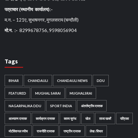
पत्राचार (स्थानीय कार्यालय):-
म.न. – 121ए, सुभाषनगर, मुगलसराय (चन्दौली)
मो.न. :-
8299678756, 9598056904
Tags
BIHAR
CHANDAULI
CHANDAULI NEWS
DDU
FEATURED
MUGHAL SARAI
MUGHALSRAI
NAGARPALIKA DDU
SPORT INDIA
अंतर्राष्ट्रीय दस्तक
आध्यात्म दस्तक
कार्यक्रम दस्तक
काव्य सुगंध
खेल
ताजा खबरें
पत्रिका
मोटीवेशनल स्पीच
राजनीति दस्तक
राष्ट्रीय दस्तक
लेख /विचार