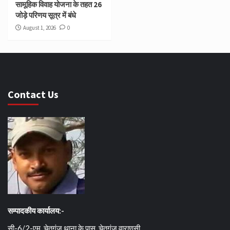
सामूहिक विवाह योजना के तहत 26
जोड़े परिणय सूत्र में बंधे
August 1, 2026
0
Contact Us
सम्पादकीय कार्यालय:-
सी-6/2-एम, चेतगंज थाना के पास, चेतगंज वाराणसी.