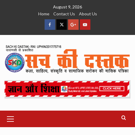
Skip
August 9, 2026
to
Home
Contact Us
About Us
content
facebook
Twitter
Google
YouTube
Plus
Primary
Menu