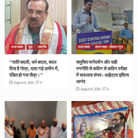
ताज़ा खबर
मुद्दा
राष्ट्रीय
ताज़ा खबर
हमारा शहर : लोकल न्यूज
“जाति बदली, धर्म बदला, बदल
समुचित मार्गदर्शन और सही
दिया है गोत्र, दादा गड़े ज़मीन में,
रणनीति से कठिन से कठिन परीक्षा
पंडित हो गया पौत्र।”
में सफलता संभव : आईएएस इशित्व
आनंद
August 8, 2026
0
August 8, 2026
0