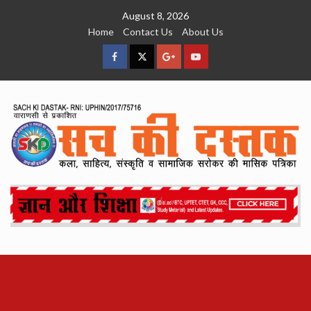
Skip
August 8, 2026
to
Home
Contact Us
About Us
content
facebook
Twitter
Google
YouTube
Plus