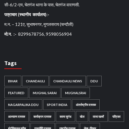
सी-6/2-एम, चेतगंज थाना के पास, चेतगंज वाराणसी.
पत्राचार (स्थानीय कार्यालय):-
म.न. – 121ए, सुभाषनगर, मुगलसराय (चन्दौली)
मो.न. :-
8299678756, 9598056904
Tags
BIHAR
CHANDAULI
CHANDAULI NEWS
DDU
FEATURED
MUGHAL SARAI
MUGHALSRAI
NAGARPALIKA DDU
SPORT INDIA
अंतर्राष्ट्रीय दस्तक
आध्यात्म दस्तक
कार्यक्रम दस्तक
काव्य सुगंध
खेल
ताजा खबरें
पत्रिका
मोटीवेशनल स्पीच
राजनीति दस्तक
राष्ट्रीय दस्तक
लेख /विचार