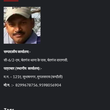
सम्पादकीय कार्यालय:-
सी-6/2-एम, चेतगंज थाना के पास, चेतगंज वाराणसी.
पत्राचार (स्थानीय कार्यालय):-
म.न. – 121ए, सुभाषनगर, मुगलसराय (चन्दौली)
मो.न. :-
8299678756, 9598056904
Tags