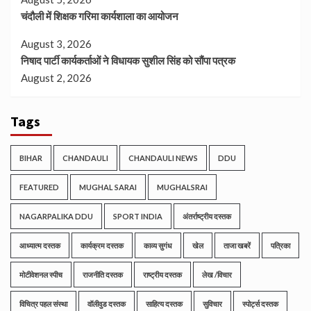
चंदौली में शिक्षक गरिमा कार्यशाला का आयोजन
August 3, 2026
निषाद पार्टी कार्यकर्ताओं ने विधायक सुशील सिंह को सौंपा पत्रक
August 2, 2026
Tags
BIHAR
CHANDAULI
CHANDAULI NEWS
DDU
FEATURED
MUGHAL SARAI
MUGHALSRAI
NAGARPALIKA DDU
SPORT INDIA
अंतर्राष्ट्रीय दस्तक
आध्यात्म दस्तक
कार्यक्रम दस्तक
काव्य सुगंध
खेल
ताजा खबरें
पत्रिका
मोटीवेशनल स्पीच
राजनीति दस्तक
राष्ट्रीय दस्तक
लेख /विचार
विचित्र पहल संस्था
वॉलीवुड दस्तक
साहित्य दस्तक
सुविचार
स्पोर्ट्स दस्तक