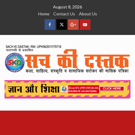
Skip
August 8, 2026
to
Home
Contact Us
About Us
content
facebook
Twitter
Google
YouTube
Plus