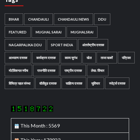
BIHAR
CHANDAULI
CHANDAULI NEWS
DDU
FEATURED
MUGHAL SARAI
MUGHALSRAI
NAGARPALIKA DDU
SPORT INDIA
अंतर्राष्ट्रीय दस्तक
आध्यात्म दस्तक
कार्यक्रम दस्तक
काव्य सुगंध
खेल
ताजा खबरें
पत्रिका
मोटीवेशनल स्पीच
राजनीति दस्तक
राष्ट्रीय दस्तक
लेख /विचार
विचित्र पहल संस्था
वॉलीवुड दस्तक
साहित्य दस्तक
सुविचार
स्पोर्ट्स दस्तक
This Month : 5569
This Year : 179923