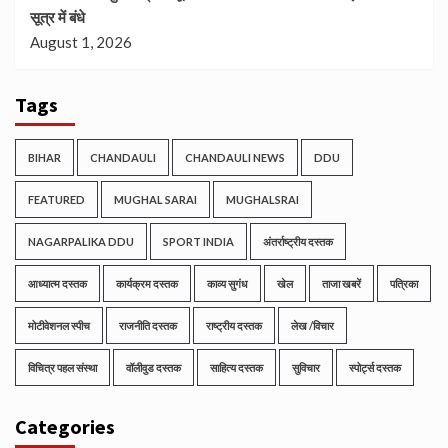
सूत्र में बंधे
August 1, 2026
Tags
BIHAR
CHANDAULI
CHANDAULI NEWS
DDU
FEATURED
MUGHAL SARAI
MUGHALSRAI
NAGARPALIKA DDU
SPORT INDIA
अंतर्राष्ट्रीय दस्तक
आध्यात्म दस्तक
कार्यक्रम दस्तक
काव्य सुगंध
खेल
ताजा खबरें
पत्रिका
मोटीवेशनल स्पीच
राजनीति दस्तक
राष्ट्रीय दस्तक
लेख /विचार
विचित्र पहल संस्था
वॉलीवुड दस्तक
साहित्य दस्तक
सुविचार
स्पोर्ट्स दस्तक
Categories