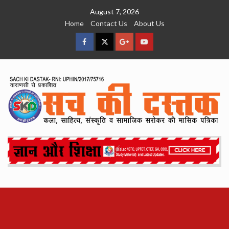
Skip
August 7, 2026
to
Home
Contact Us
About Us
content
facebook
Twitter
Google
YouTube
Plus