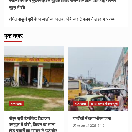
बरहनी ब्लॉक में मुख्यमंत्री सामूहिक विवाह योजना के तहत 26 जोड़े परिणय
सूत्र में बंधे
तमिलनाडु में यूपी के जांबाज़ों का जलवा, जेबी कराटे क्लब ने लहराया परचम
एक नज़र
ताज़ा खबर
ताज़ा खबर
हमारा शहर : लोकल न्यूज
पीएम श्री कंपोजिट विद्यालय
चन्दौली में लगा भीषण जमा
प्रभुपुर में चोरी, किचन का ताला
August 5, 2026
0
तोड़ हजारों का सामान ले उड़े चोर