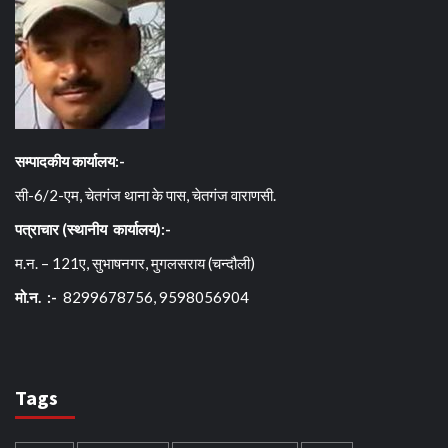
सम्पादकीय कार्यालय:-
सी-6/2-एम, चेतगंज थाना के पास, चेतगंज वाराणसी.
पत्राचार (स्थानीय कार्यालय):-
म.न. – 121ए, सुभाषनगर, मुगलसराय (चन्दौली)
मो.न. :-
8299678756, 9598056904
Tags