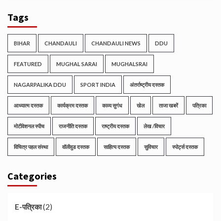
Tags
BIHAR
CHANDAULI
CHANDAULI NEWS
DDU
FEATURED
MUGHAL SARAI
MUGHALSRAI
NAGARPALIKA DDU
SPORT INDIA
अंतर्राष्ट्रीय दस्तक
आध्यात्म दस्तक
कार्यक्रम दस्तक
काव्य सुगंध
खेल
ताजा खबरें
पत्रिका
मोटीवेशनल स्पीच
राजनीति दस्तक
राष्ट्रीय दस्तक
लेख /विचार
विचित्र पहल संस्था
वॉलीवुड दस्तक
साहित्य दस्तक
सुविचार
स्पोर्ट्स दस्तक
Categories
(2)
E-पत्रिका