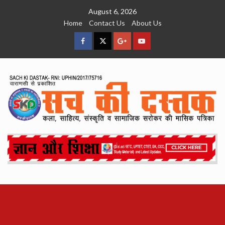
Skip
August 6, 2026
to
Home
Contact Us
About Us
content
facebook
Twitter
Google
YouTube
Plus