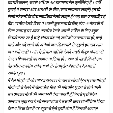
का परिचालन, सबसे अधिक 48 डायमण्‍ड रेल क्रॉसिंग) हैं। वहीं
मुम्‍बई में बान्‍द्रा और अन्‍धेरी के बीच (सात समान्‍तर लाइनें) इन दो
रेलवे स्‍टेशनों के बीच सर्वाधिक रेलवे लाइने हैं? यह बात जगजाहिर है
कि भारतीय रेलवे विश्व में अपनी कुशलता के लिए टॉप-5 नेटवर्क में
गिना जाता है पर आज भारतीय रेलवे अपनी सर्विस के लिए बहुत
निचले स्तर पर है चाहे बोतल बंद गंदे पानी की जनसमस्या हो, चाहे
बासे और गंदे खाने की अनेकों जन शिकायतें सेे जूझते हम सब आम
जन क्यों ना हों। और ऐसी बात नहीं कि रेलवे मंत्री पीयूष गोयल जी
ने जन शिकायतों का संज्ञान ना लिया हो। सच तो यह है कि वो एक
बेेहतरीन मानवीय संवेदनाओं से ओतप्रोत बेहतरीन रेल मंंत्री
साबित हुए।
मैं रेल मंत्री जी और भारत सरकार के सबसे लोकप्रिय प्रधानमंत्री
मोदी जी से रेलवे में सीमातोड़ भीड़ की गर्मी और घुटन से होने वाली
उन अकाल मौतों की जानकारी देना चाहती हूँ जिनसे प्रतिदिन
आमजन जूझ रहा है जो सजग होता है उसकी खबर तो मीडिया दिखा
देता व लिख देता है पर बहुत से ऐसे दुखी लोग हैं जिनकी आवाज़