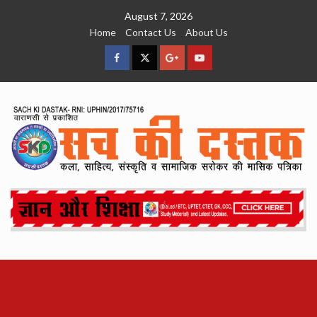
Skip
August 7, 2026
to
Home
Contact Us
About Us
content
facebook
Twitter
Google
YouTube
Plus