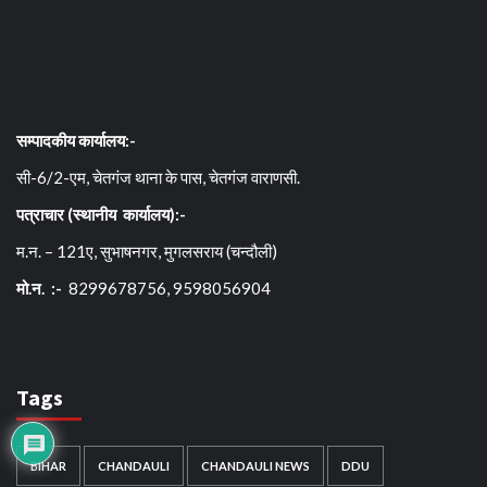
सम्पादकीय कार्यालय:-
सी-6/2-एम, चेतगंज थाना के पास, चेतगंज वाराणसी.
पत्राचार (स्थानीय कार्यालय):-
म.न. – 121ए, सुभाषनगर, मुगलसराय (चन्दौली)
मो.न. :-
8299678756, 9598056904
Tags
BIHAR
CHANDAULI
CHANDAULI NEWS
DDU