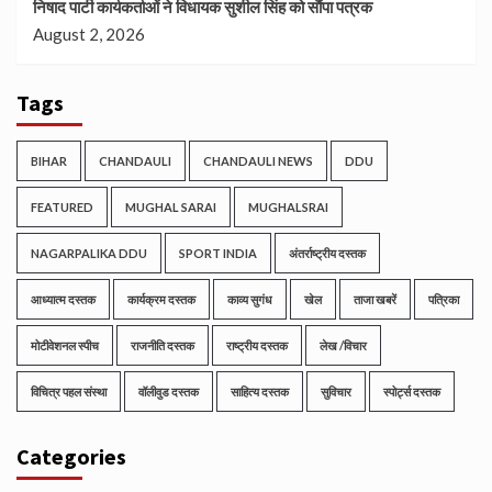
निषाद पार्टी कार्यकर्ताओं ने विधायक सुशील सिंह को सौंपा पत्रक
August 2, 2026
Tags
BIHAR
CHANDAULI
CHANDAULI NEWS
DDU
FEATURED
MUGHAL SARAI
MUGHALSRAI
NAGARPALIKA DDU
SPORT INDIA
अंतर्राष्ट्रीय दस्तक
आध्यात्म दस्तक
कार्यक्रम दस्तक
काव्य सुगंध
खेल
ताजा खबरें
पत्रिका
मोटीवेशनल स्पीच
राजनीति दस्तक
राष्ट्रीय दस्तक
लेख /विचार
विचित्र पहल संस्था
वॉलीवुड दस्तक
साहित्य दस्तक
सुविचार
स्पोर्ट्स दस्तक
Categories