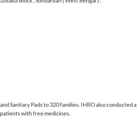
 Gosaba Block , Sundarban ( West Bengal ) .
nd Sanitary Pads to 320 families. IHRO also conducted a
patients with free medicines.