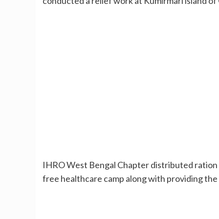
conducted a relief work at Kumirmari island of
IHRO West Bengal Chapter distributed ration a
free healthcare camp along with providing the 