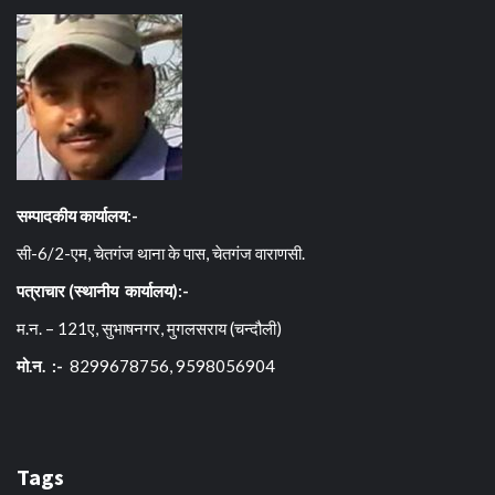
सम्पादकीय कार्यालय:-
सी-6/2-एम, चेतगंज थाना के पास, चेतगंज वाराणसी.
पत्राचार (स्थानीय कार्यालय):-
म.न. – 121ए, सुभाषनगर, मुगलसराय (चन्दौली)
मो.न. :-
8299678756, 9598056904
Tags