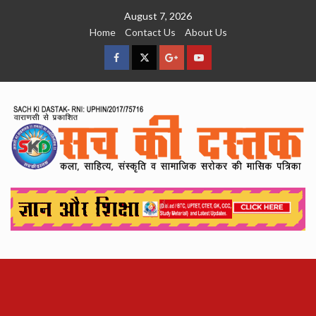
Skip
August 7, 2026
to
Home
Contact Us
About Us
content
facebook
Twitter
Google
YouTube
Plus