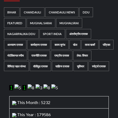
BIHAR
CHANDAULI
CHANDAULI NEWS
DDU
FEATURED
MUGHAL SARAI
MUGHALSRAI
NAGARPALIKA DDU
SPORT INDIA
अंतर्राष्ट्रीय दस्तक
आध्यात्म दस्तक
कार्यक्रम दस्तक
काव्य सुगंध
खेल
ताजा खबरें
पत्रिका
मोटीवेशनल स्पीच
राजनीति दस्तक
राष्ट्रीय दस्तक
लेख /विचार
विचित्र पहल संस्था
वॉलीवुड दस्तक
साहित्य दस्तक
सुविचार
स्पोर्ट्स दस्तक
This Month : 5232
This Year : 179586