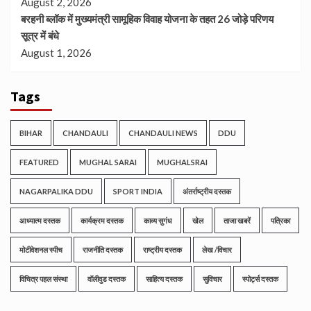
August 2, 2026
बरहनी ब्लॉक में मुख्यमंत्री सामूहिक विवाह योजना के तहत 26 जोड़े परिणय
सूत्र में बंधे
August 1, 2026
Tags
BIHAR
CHANDAULI
CHANDAULI NEWS
DDU
FEATURED
MUGHAL SARAI
MUGHALSRAI
NAGARPALIKA DDU
SPORT INDIA
अंतर्राष्ट्रीय दस्तक
आध्यात्म दस्तक
कार्यक्रम दस्तक
काव्य सुगंध
खेल
ताजा खबरें
पत्रिका
मोटीवेशनल स्पीच
राजनीति दस्तक
राष्ट्रीय दस्तक
लेख /विचार
विचित्र पहल संस्था
वॉलीवुड दस्तक
साहित्य दस्तक
सुविचार
स्पोर्ट्स दस्तक