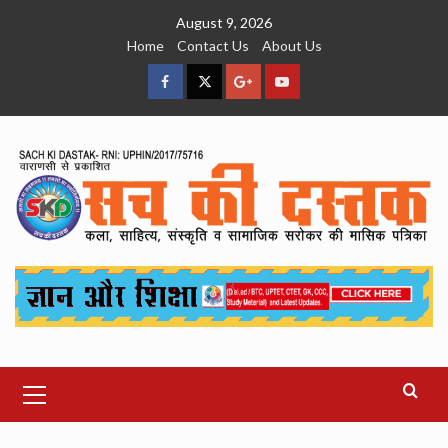
Skip
August 9, 2026
to
Home
Contact Us
About Us
content
facebook
Twitter
Google
YouTube
Plus
Primary
Menu