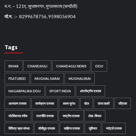
म.न. – 121ए, सुभाषनगर, मुगलसराय (चन्दौली)
मो.न. :-
8299678756, 9598056904
Tags
BIHAR
CHANDAULI
CHANDAULI NEWS
DDU
FEATURED
MUGHAL SARAI
MUGHALSRAI
NAGARPALIKA DDU
SPORT INDIA
अंतर्राष्ट्रीय दस्तक
आध्यात्म दस्तक
कार्यक्रम दस्तक
काव्य सुगंध
खेल
ताजा खबरें
पत्रिका
मोटीवेशनल स्पीच
राजनीति दस्तक
राष्ट्रीय दस्तक
लेख /विचार
विचित्र पहल संस्था
वॉलीवुड दस्तक
साहित्य दस्तक
सुविचार
स्पोर्ट्स दस्तक