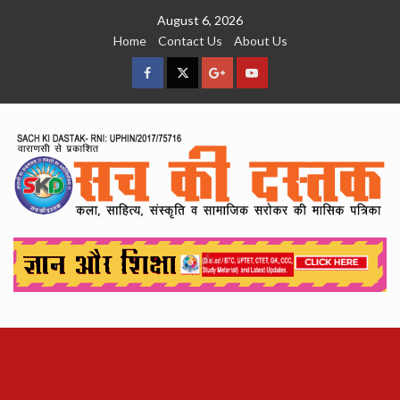
Skip
August 6, 2026
to
Home
Contact Us
About Us
content
facebook
Twitter
Google
YouTube
Plus