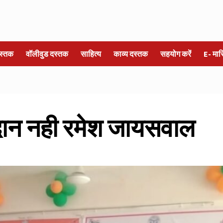
स्तक
वॉलीवुड दस्तक
साहित्य
काव्य दस्तक
सहयोग करें
E- मा
 दान नही रमेश जायसवाल