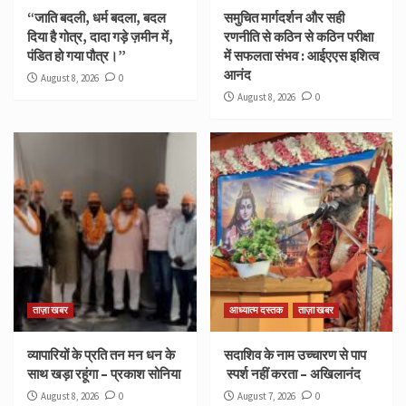
“जाति बदली, धर्म बदला, बदल
समुचित मार्गदर्शन और सही
दिया है गोत्र, दादा गड़े ज़मीन में,
रणनीति से कठिन से कठिन परीक्षा
पंडित हो गया पौत्र।”
में सफलता संभव : आईएएस इशित्व
आनंद
August 8, 2026
0
August 8, 2026
0
ताज़ा खबर
आध्यात्म दस्तक
ताज़ा खबर
व्यापारियों के प्रति तन मन धन के
सदाशिव के नाम उच्चारण से पाप
साथ खड़ा रहूंगा – प्रकाश सोनिया
स्पर्श नहीं करता – अखिलानंद
August 8, 2026
0
August 7, 2026
0