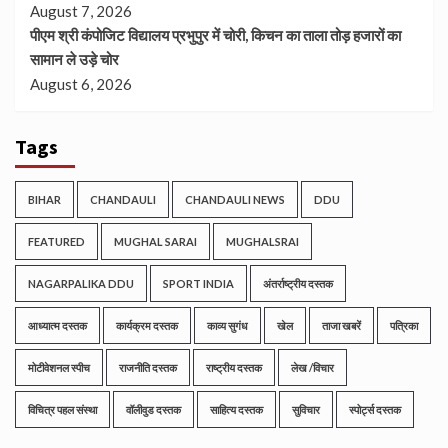
August 7, 2026
पीएम श्री कंपोजिट विद्यालय प्रभुपुर में चोरी, किचन का ताला तोड़ हजारों का
सामान ले उड़े चोर
August 6, 2026
Tags
BIHAR
CHANDAULI
CHANDAULI NEWS
DDU
FEATURED
MUGHAL SARAI
MUGHALSRAI
NAGARPALIKA DDU
SPORT INDIA
अंतर्राष्ट्रीय दस्तक
आध्यात्म दस्तक
कार्यक्रम दस्तक
काव्य सुगंध
खेल
ताजा खबरें
पत्रिका
मोटीवेशनल स्पीच
राजनीति दस्तक
राष्ट्रीय दस्तक
लेख /विचार
विचित्र पहल संस्था
वॉलीवुड दस्तक
साहित्य दस्तक
सुविचार
स्पोर्ट्स दस्तक