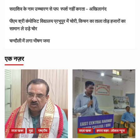
सदाशिव के नाम उच्चारण से पाप स्पर्श नहीं करता – अखिलानंद
पीएम श्री कंपोजिट विद्यालय प्रभुपुर में चोरी, किचन का ताला तोड़ हजारों का
सामान ले उड़े चोर
चन्दौली में लगा भीषण जमा
एक नज़र
ताज़ा खबर
मुद्दा
राष्ट्रीय
ताज़ा खबर
हमारा शहर : लोकल न्यूज