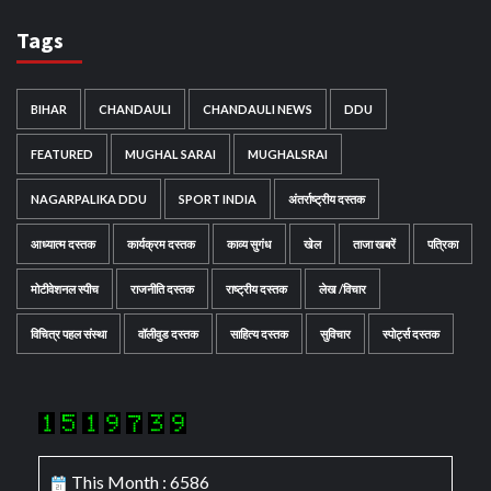
Tags
BIHAR
CHANDAULI
CHANDAULI NEWS
DDU
FEATURED
MUGHAL SARAI
MUGHALSRAI
NAGARPALIKA DDU
SPORT INDIA
अंतर्राष्ट्रीय दस्तक
आध्यात्म दस्तक
कार्यक्रम दस्तक
काव्य सुगंध
खेल
ताजा खबरें
पत्रिका
मोटीवेशनल स्पीच
राजनीति दस्तक
राष्ट्रीय दस्तक
लेख /विचार
विचित्र पहल संस्था
वॉलीवुड दस्तक
साहित्य दस्तक
सुविचार
स्पोर्ट्स दस्तक
This Month : 6586