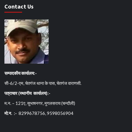
Contact Us
सम्पादकीय कार्यालय:-
सी-6/2-एम, चेतगंज थाना के पास, चेतगंज वाराणसी.
पत्राचार (स्थानीय कार्यालय):-
म.न. – 121ए, सुभाषनगर, मुगलसराय (चन्दौली)
मो.न. :-
8299678756, 9598056904