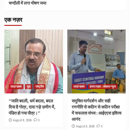
चन्दौली में लगा भीषण जमा
एक नज़र
ताज़ा खबर
मुद्दा
राष्ट्रीय
ताज़ा खबर
हमारा शहर : लोकल न्यूज
“जाति बदली, धर्म बदला, बदल
समुचित मार्गदर्शन और सही
दिया है गोत्र, दादा गड़े ज़मीन में,
रणनीति से कठिन से कठिन परीक्षा
पंडित हो गया पौत्र।”
में सफलता संभव : आईएएस इशित्व
आनंद
August 8, 2026
0
August 8, 2026
0