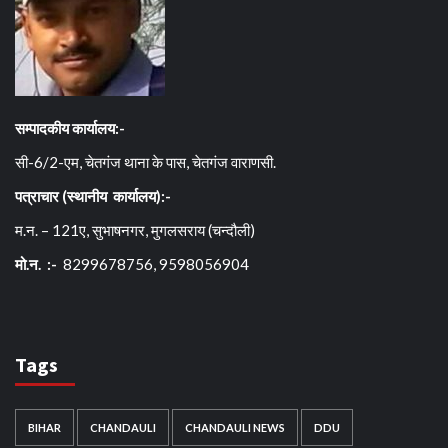
सम्पादकीय कार्यालय:-
सी-6/2-एम, चेतगंज थाना के पास, चेतगंज वाराणसी.
पत्राचार (स्थानीय कार्यालय):-
म.न. – 121ए, सुभाषनगर, मुगलसराय (चन्दौली)
मो.न. :-
8299678756, 9598056904
Tags
BIHAR
CHANDAULI
CHANDAULI NEWS
DDU