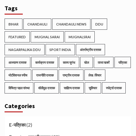
Tags
BIHAR
CHANDAULI
CHANDAULI NEWS
DDU
FEATURED
MUGHAL SARAI
MUGHALSRAI
NAGARPALIKA DDU
SPORT INDIA
अंतर्राष्ट्रीय दस्तक
आध्यात्म दस्तक
कार्यक्रम दस्तक
काव्य सुगंध
खेल
ताजा खबरें
पत्रिका
मोटीवेशनल स्पीच
राजनीति दस्तक
राष्ट्रीय दस्तक
लेख /विचार
विचित्र पहल संस्था
वॉलीवुड दस्तक
साहित्य दस्तक
सुविचार
स्पोर्ट्स दस्तक
Categories
(2)
E-पत्रिका