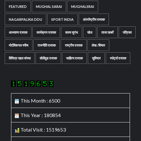
FEATURED
MUGHAL SARAI
MUGHALSRAI
NAGARPALIKA DDU
SPORT INDIA
अंतर्राष्ट्रीय दस्तक
आध्यात्म दस्तक
कार्यक्रम दस्तक
काव्य सुगंध
खेल
ताजा खबरें
पत्रिका
मोटीवेशनल स्पीच
राजनीति दस्तक
राष्ट्रीय दस्तक
लेख /विचार
विचित्र पहल संस्था
वॉलीवुड दस्तक
साहित्य दस्तक
सुविचार
स्पोर्ट्स दस्तक
This Month : 6500
This Year : 180854
Total Visit : 1519653