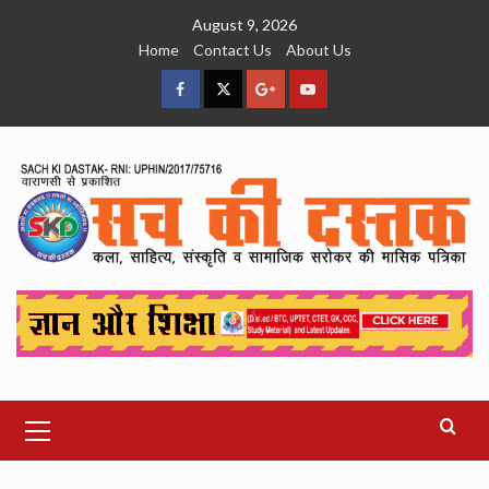
Skip
August 9, 2026
to
Home
Contact Us
About Us
content
facebook
Twitter
Google
YouTube
Plus
Primary
Menu