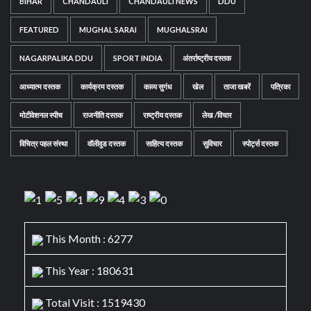
BIHAR
CHANDAULI
CHANDAULI NEWS
DDU
FEATURED
MUGHAL SARAI
MUGHALSRAI
NAGARPALIKA DDU
SPORT INDIA
अंतर्राष्ट्रीय दस्तक
आध्यात्म दस्तक
कार्यक्रम दस्तक
काव्य सुगंध
खेल
ताजा खबरें
पत्रिका
मोटीवेशनल स्पीच
राजनीति दस्तक
राष्ट्रीय दस्तक
लेख /विचार
विचित्र पहल संस्था
वॉलीवुड दस्तक
साहित्य दस्तक
सुविचार
स्पोर्ट्स दस्तक
This Month : 6277
This Year : 180631
Total Visit : 1519430