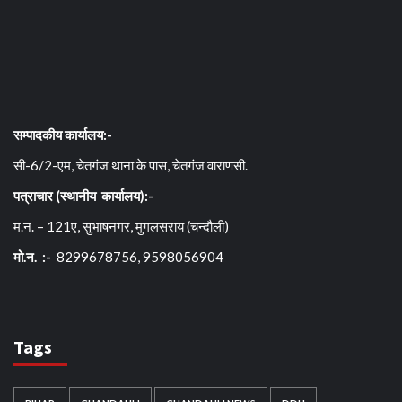
सम्पादकीय कार्यालय:-
सी-6/2-एम, चेतगंज थाना के पास, चेतगंज वाराणसी.
पत्राचार (स्थानीय कार्यालय):-
म.न. – 121ए, सुभाषनगर, मुगलसराय (चन्दौली)
मो.न. :-
8299678756, 9598056904
Tags