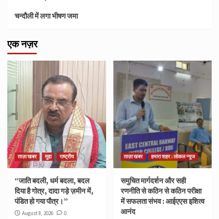
चन्दौली में लगा भीषण जमा
एक नज़र
ताज़ा खबर
मुद्दा
राष्ट्रीय
ताज़ा खबर
हमारा शहर : लोकल न्यूज
“जाति बदली, धर्म बदला, बदल
समुचित मार्गदर्शन और सही
दिया है गोत्र, दादा गड़े ज़मीन में,
रणनीति से कठिन से कठिन परीक्षा
पंडित हो गया पौत्र।”
में सफलता संभव : आईएएस इशित्व
आनंद
August 8, 2026
0