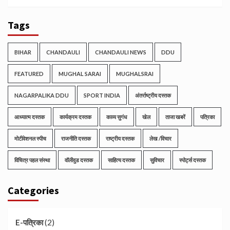
Tags
BIHAR
CHANDAULI
CHANDAULI NEWS
DDU
FEATURED
MUGHAL SARAI
MUGHALSRAI
NAGARPALIKA DDU
SPORT INDIA
अंतर्राष्ट्रीय दस्तक
आध्यात्म दस्तक
कार्यक्रम दस्तक
काव्य सुगंध
खेल
ताजा खबरें
पत्रिका
मोटीवेशनल स्पीच
राजनीति दस्तक
राष्ट्रीय दस्तक
लेख /विचार
विचित्र पहल संस्था
वॉलीवुड दस्तक
साहित्य दस्तक
सुविचार
स्पोर्ट्स दस्तक
Categories
(2)
E-पत्रिका