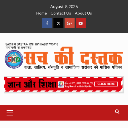
Skip
August 9, 2026
to
Home
Contact Us
About Us
content
facebook
Twitter
Google
YouTube
Plus
Primary
Menu