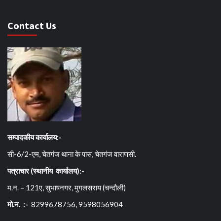
Contact Us
सम्पादकीय कार्यालय:-
सी-6/2-एम, चेतगंज थाना के पास, चेतगंज वाराणसी.
पत्राचार (स्थानीय कार्यालय):-
म.न. – 121ए, सुभाषनगर, मुगलसराय (चन्दौली)
मो.न. :-
8299678756, 9598056904