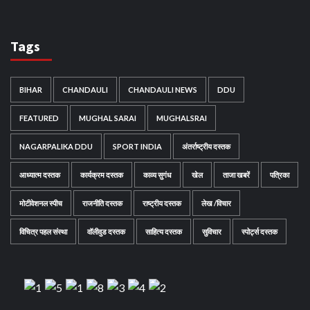
Tags
BIHAR
CHANDAULI
CHANDAULI NEWS
DDU
FEATURED
MUGHAL SARAI
MUGHALSRAI
NAGARPALIKA DDU
SPORT INDIA
अंतर्राष्ट्रीय दस्तक
आध्यात्म दस्तक
कार्यक्रम दस्तक
काव्य सुगंध
खेल
ताजा खबरें
पत्रिका
मोटीवेशनल स्पीच
राजनीति दस्तक
राष्ट्रीय दस्तक
लेख /विचार
विचित्र पहल संस्था
वॉलीवुड दस्तक
साहित्य दस्तक
सुविचार
स्पोर्ट्स दस्तक