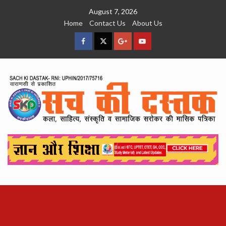
Skip
August 7, 2026
to
Home
Contact Us
About Us
content
facebook
Twitter
Google
YouTube
Plus