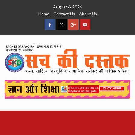
Skip
August 6, 2026
to
Home
Contact Us
About Us
content
facebook
Twitter
Google
YouTube
Plus