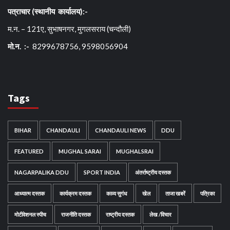
पत्राचार (स्थानीय कार्यालय):-
म.न. – 121ए, सुभाषनगर, मुगलसराय (चन्दौली)
मो.न. :-
8299678756, 9598056904
Tags
BIHAR
CHANDAULI
CHANDAULI NEWS
DDU
FEATURED
MUGHAL SARAI
MUGHALSRAI
NAGARPALIKA DDU
SPORT INDIA
अंतर्राष्ट्रीय दस्तक
आध्यात्म दस्तक
कार्यक्रम दस्तक
काव्य सुगंध
खेल
ताजा खबरें
पत्रिका
मोटीवेशनल स्पीच
राजनीति दस्तक
राष्ट्रीय दस्तक
लेख /विचार