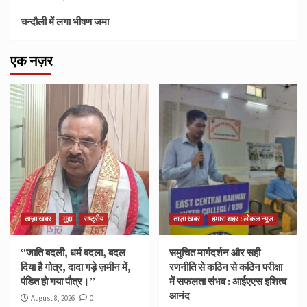
चन्दौली में लगा भीषण जमा
एक नज़र
ताज़ा खबर
मुद्दा
राष्ट्रीय
ताज़ा खबर
हमारा शहर : लोकल न्यूज
“जाति बदली, धर्म बदला, बदल
समुचित मार्गदर्शन और सही
दिया है गोत्र, दादा गड़े ज़मीन में,
रणनीति से कठिन से कठिन परीक्षा
पंडित हो गया पौत्र।”
में सफलता संभव : आईएएस इशित्व
आनंद
August 8, 2026
0