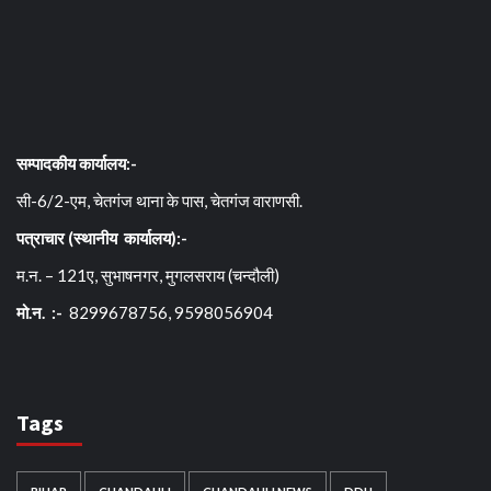
सम्पादकीय कार्यालय:-
सी-6/2-एम, चेतगंज थाना के पास, चेतगंज वाराणसी.
पत्राचार (स्थानीय कार्यालय):-
म.न. – 121ए, सुभाषनगर, मुगलसराय (चन्दौली)
मो.न. :-
8299678756, 9598056904
Tags