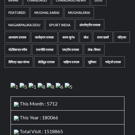
BIHAR
CHANDAULI
CHANDAULI NEWS
DDU
FEATURED
MUGHAL SARAI
MUGHALSRAI
NAGARPALIKA DDU
SPORT INDIA
अंतर्राष्ट्रीय दस्तक
आध्यात्म दस्तक
कार्यक्रम दस्तक
काव्य सुगंध
खेल
ताजा खबरें
पत्रिका
मोटीवेशनल स्पीच
राजनीति दस्तक
राष्ट्रीय दस्तक
लेख /विचार
विचित्र पहल संस्था
वॉलीवुड दस्तक
साहित्य दस्तक
सुविचार
स्पोर्ट्स दस्तक
This Month : 5712
This Year : 180066
Total Visit : 1518865