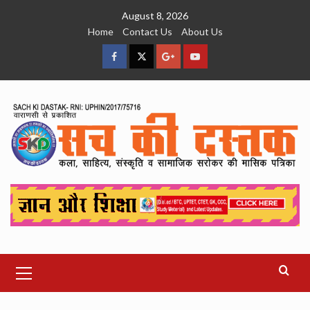
Skip
August 8, 2026
to
Home
Contact Us
About Us
content
facebook
Twitter
Google
YouTube
Plus
Primary
Menu