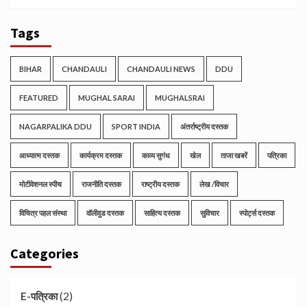
Tags
BIHAR
CHANDAULI
CHANDAULI NEWS
DDU
FEATURED
MUGHAL SARAI
MUGHALSRAI
NAGARPALIKA DDU
SPORT INDIA
अंतर्राष्ट्रीय दस्तक
आध्यात्म दस्तक
कार्यक्रम दस्तक
काव्य सुगंध
खेल
ताजा खबरें
पत्रिका
मोटीवेशनल स्पीच
राजनीति दस्तक
राष्ट्रीय दस्तक
लेख /विचार
विचित्र पहल संस्था
वॉलीवुड दस्तक
साहित्य दस्तक
सुविचार
स्पोर्ट्स दस्तक
Categories
(2)
E-पत्रिका