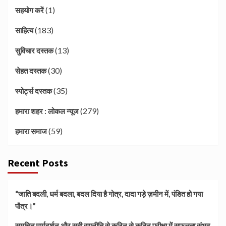
(1)
सहयोग करें
(183)
साहित्य
(13)
सुविचार दस्तक
(30)
सेहत दस्तक
(35)
स्पोर्ट्स दस्तक
(279)
हमारा शहर : लोकल न्यूज
(59)
हमारा समाज
Recent Posts
“जाति बदली, धर्म बदला, बदल दिया है गोत्र, दादा गड़े ज़मीन में, पंडित हो गया
पौत्र।”
समुचित मार्गदर्शन और सही रणनीति से कठिन से कठिन परीक्षा में सफलता संभव