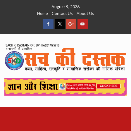
Skip
August 9, 2026
to
Home
Contact Us
About Us
content
facebook
Twitter
Google
YouTube
Plus