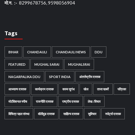
मो.न. :-
8299678756, 9598056904
Tags
BIHAR
CHANDAULI
CHANDAULI NEWS
DDU
FEATURED
MUGHAL SARAI
MUGHALSRAI
NAGARPALIKA DDU
SPORT INDIA
अंतर्राष्ट्रीय दस्तक
आध्यात्म दस्तक
कार्यक्रम दस्तक
काव्य सुगंध
खेल
ताजा खबरें
पत्रिका
मोटीवेशनल स्पीच
राजनीति दस्तक
राष्ट्रीय दस्तक
लेख /विचार
विचित्र पहल संस्था
वॉलीवुड दस्तक
साहित्य दस्तक
सुविचार
स्पोर्ट्स दस्तक