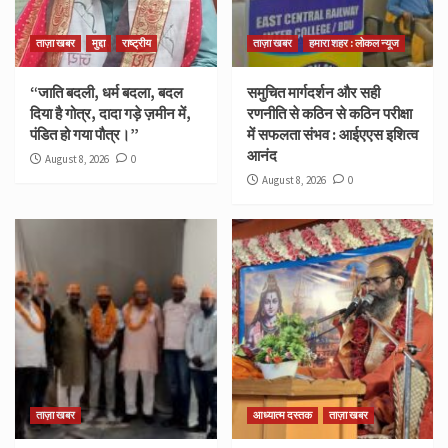
ताज़ा खबर
मुद्दा
राष्ट्रीय
ताज़ा खबर
हमारा शहर : लोकल न्यूज
“जाति बदली, धर्म बदला, बदल
समुचित मार्गदर्शन और सही
दिया है गोत्र, दादा गड़े ज़मीन में,
रणनीति से कठिन से कठिन परीक्षा
पंडित हो गया पौत्र।”
में सफलता संभव : आईएएस इशित्व
आनंद
August 8, 2026
0
August 8, 2026
0
ताज़ा खबर
आध्यात्म दस्तक
ताज़ा खबर