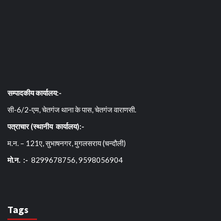
सम्पादकीय कार्यालय:-
सी-6/2-एम, चेतगंज थाना के पास, चेतगंज वाराणसी.
पत्राचार (स्थानीय कार्यालय):-
म.न. – 121ए, सुभाषनगर, मुगलसराय (चन्दौली)
मो.न. :-
8299678756, 9598056904
Tags