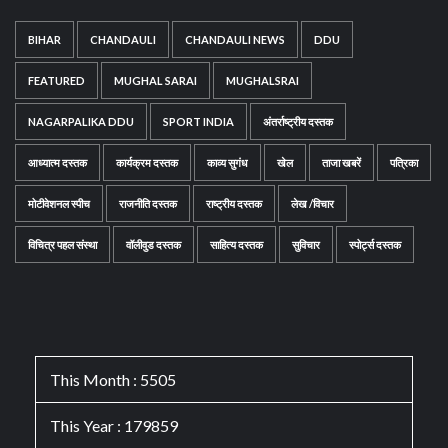
BIHAR
CHANDAULI
CHANDAULI NEWS
DDU
FEATURED
MUGHAL SARAI
MUGHALSRAI
NAGARPALIKA DDU
SPORT INDIA
अंतर्राष्ट्रीय दस्तक
आध्यात्म दस्तक
कार्यक्रम दस्तक
काव्य सुगंध
खेल
ताजा खबरें
पत्रिका
मोटीवेशनल स्पीच
राजनीति दस्तक
राष्ट्रीय दस्तक
लेख /विचार
विचित्र पहल संस्था
वॉलीवुड दस्तक
साहित्य दस्तक
सुविचार
स्पोर्ट्स दस्तक
This Month : 5505
This Year : 179859