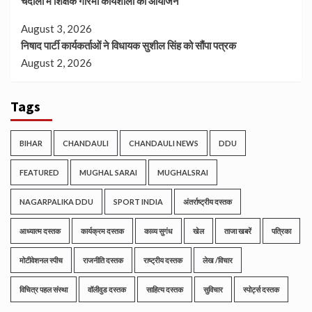
चंदौली में शिक्षक गरिमा कार्यशाला का आयोजन
August 3, 2026
निषाद पार्टी कार्यकर्ताओं ने विधायक सुशील सिंह को सौंपा पत्रक
August 2, 2026
Tags
BIHAR
CHANDAULI
CHANDAULI NEWS
DDU
FEATURED
MUGHAL SARAI
MUGHALSRAI
NAGARPALIKA DDU
SPORT INDIA
अंतर्राष्ट्रीय दस्तक
आध्यात्म दस्तक
कार्यक्रम दस्तक
काव्य सुगंध
खेल
ताजा खबरें
पत्रिका
मोटीवेशनल स्पीच
राजनीति दस्तक
राष्ट्रीय दस्तक
लेख /विचार
विचित्र पहल संस्था
वॉलीवुड दस्तक
साहित्य दस्तक
सुविचार
स्पोर्ट्स दस्तक