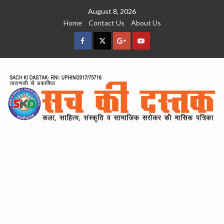
Skip
August 8, 2026
to
Home
Contact Us
About Us
content
facebook
Twitter
Google
YouTube
Plus