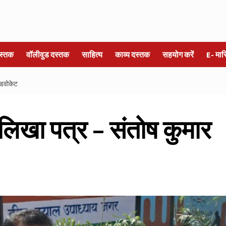
स्तक
वॉलीवुड दस्तक
साहित्य
काव्य दस्तक
सहयोग करें
E- मा
एडवोकेट
े लिखा पत्र – संतोष कुमार