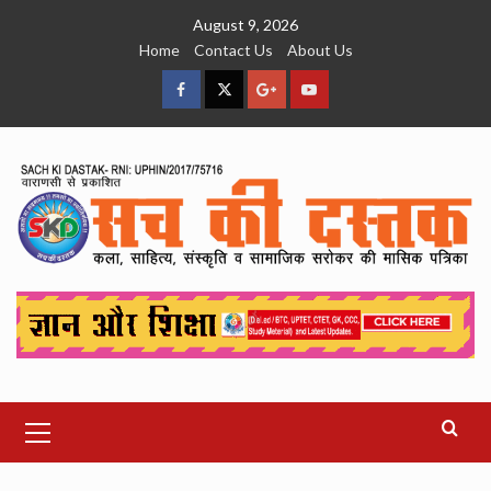
Skip
August 9, 2026
to
Home
Contact Us
About Us
content
facebook
Twitter
Google
YouTube
Plus
Primary
Menu