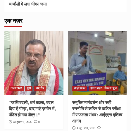
चन्दौली में लगा भीषण जमा
एक नज़र
ताज़ा खबर
मुद्दा
राष्ट्रीय
ताज़ा खबर
हमारा शहर : लोकल न्यूज
“जाति बदली, धर्म बदला, बदल
समुचित मार्गदर्शन और सही
दिया है गोत्र, दादा गड़े ज़मीन में,
रणनीति से कठिन से कठिन परीक्षा
पंडित हो गया पौत्र।”
में सफलता संभव : आईएएस इशित्व
आनंद
August 8, 2026
0
August 8, 2026
0