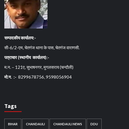
सम्पादकीय कार्यालय:-
सी-6/2-एम, चेतगंज थाना के पास, चेतगंज वाराणसी.
पत्राचार (स्थानीय कार्यालय):-
म.न. – 121ए, सुभाषनगर, मुगलसराय (चन्दौली)
मो.न. :-
8299678756, 9598056904
Tags
BIHAR
CHANDAULI
CHANDAULI NEWS
DDU