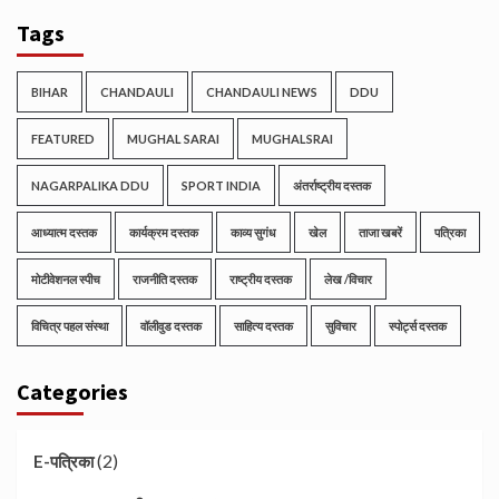
Tags
BIHAR
CHANDAULI
CHANDAULI NEWS
DDU
FEATURED
MUGHAL SARAI
MUGHALSRAI
NAGARPALIKA DDU
SPORT INDIA
अंतर्राष्ट्रीय दस्तक
आध्यात्म दस्तक
कार्यक्रम दस्तक
काव्य सुगंध
खेल
ताजा खबरें
पत्रिका
मोटीवेशनल स्पीच
राजनीति दस्तक
राष्ट्रीय दस्तक
लेख /विचार
विचित्र पहल संस्था
वॉलीवुड दस्तक
साहित्य दस्तक
सुविचार
स्पोर्ट्स दस्तक
Categories
(2)
E-पत्रिका