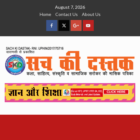
Skip
August 7, 2026
to
Home
Contact Us
About Us
content
facebook
Twitter
Google
YouTube
Plus