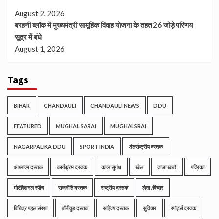
August 2, 2026
बरहनी ब्लॉक में मुख्यमंत्री सामूहिक विवाह योजना के तहत 26 जोड़े परिणय
सूत्र में बंधे
August 1, 2026
Tags
BIHAR
CHANDAULI
CHANDAULI NEWS
DDU
FEATURED
MUGHAL SARAI
MUGHALSRAI
NAGARPALIKA DDU
SPORT INDIA
अंतर्राष्ट्रीय दस्तक
आध्यात्म दस्तक
कार्यक्रम दस्तक
काव्य सुगंध
खेल
ताजा खबरें
पत्रिका
मोटीवेशनल स्पीच
राजनीति दस्तक
राष्ट्रीय दस्तक
लेख /विचार
विचित्र पहल संस्था
वॉलीवुड दस्तक
साहित्य दस्तक
सुविचार
स्पोर्ट्स दस्तक