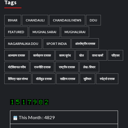
Tags
BIHAR
CHANDAULI
CHANDAULI NEWS
DDU
FEATURED
MUGHAL SARAI
MUGHALSRAI
NAGARPALIKA DDU
SPORT INDIA
अंतर्राष्ट्रीय दस्तक
आध्यात्म दस्तक
कार्यक्रम दस्तक
काव्य सुगंध
खेल
ताजा खबरें
पत्रिका
मोटीवेशनल स्पीच
राजनीति दस्तक
राष्ट्रीय दस्तक
लेख /विचार
विचित्र पहल संस्था
वॉलीवुड दस्तक
साहित्य दस्तक
सुविचार
स्पोर्ट्स दस्तक
This Month : 4829