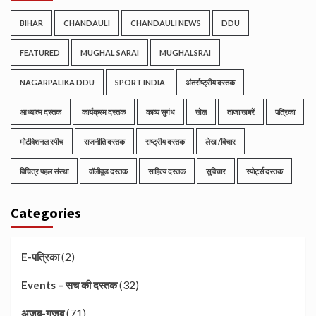
BIHAR
CHANDAULI
CHANDAULI NEWS
DDU
FEATURED
MUGHAL SARAI
MUGHALSRAI
NAGARPALIKA DDU
SPORT INDIA
अंतर्राष्ट्रीय दस्तक
आध्यात्म दस्तक
कार्यक्रम दस्तक
काव्य सुगंध
खेल
ताजा खबरें
पत्रिका
मोटीवेशनल स्पीच
राजनीति दस्तक
राष्ट्रीय दस्तक
लेख /विचार
विचित्र पहल संस्था
वॉलीवुड दस्तक
साहित्य दस्तक
सुविचार
स्पोर्ट्स दस्तक
Categories
(2)
E-पत्रिका
(32)
Events – सच की दस्तक
(71)
अजब-गजब