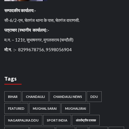
सम्पादकीय कार्यालय:-
सी-6/2-एम, चेतगंज थाना के पास, चेतगंज वाराणसी.
पत्राचार (स्थानीय कार्यालय):-
म.न. – 121ए, सुभाषनगर, मुगलसराय (चन्दौली)
मो.न. :-
8299678756, 9598056904
Tags
BIHAR
CHANDAULI
CHANDAULI NEWS
DDU
FEATURED
MUGHAL SARAI
MUGHALSRAI
NAGARPALIKA DDU
SPORT INDIA
अंतर्राष्ट्रीय दस्तक