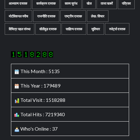
आध्यात्म दस्तक
कार्यक्रम दस्तक
काव्य सुगंध
खेल
ताजा खबरें
पत्रिका
मोटीवेशनल स्पीच
राजनीति दस्तक
राष्ट्रीय दस्तक
लेख /विचार
विचित्र पहल संस्था
वॉलीवुड दस्तक
साहित्य दस्तक
सुविचार
स्पोर्ट्स दस्तक
This Month : 5135
This Year : 179489
Total Visit : 1518288
Total Hits : 7219340
Who's Online : 37