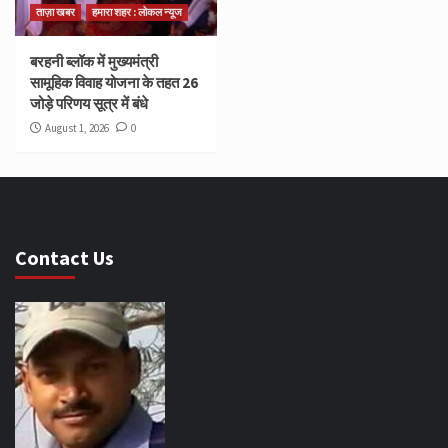
ताज़ा खबर
हमारा शहर : लोकल न्यूज
बरहनी ब्लॉक में मुख्यमंत्री
सामूहिक विवाह योजना के तहत 26
जोड़े परिणय सूत्र में बंधे
August 1, 2026
0
Contact Us