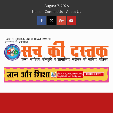
Skip
August 7, 2026
to
Home
Contact Us
About Us
content
facebook
Twitter
Google
YouTube
Plus