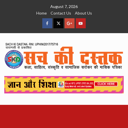
Skip
August 7, 2026
to
Home
Contact Us
About Us
content
facebook
Twitter
Google
YouTube
Plus