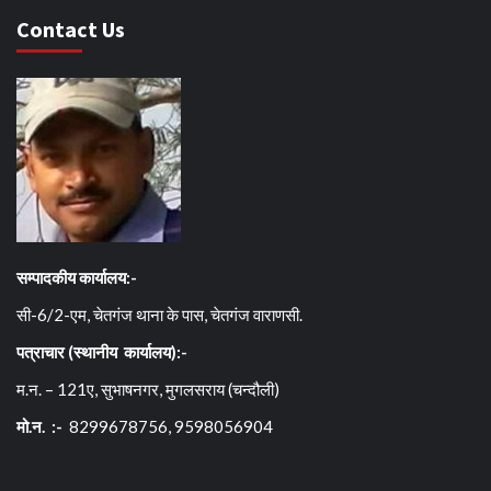
Contact Us
सम्पादकीय कार्यालय:-
सी-6/2-एम, चेतगंज थाना के पास, चेतगंज वाराणसी.
पत्राचार (स्थानीय कार्यालय):-
म.न. – 121ए, सुभाषनगर, मुगलसराय (चन्दौली)
मो.न. :-
8299678756, 9598056904