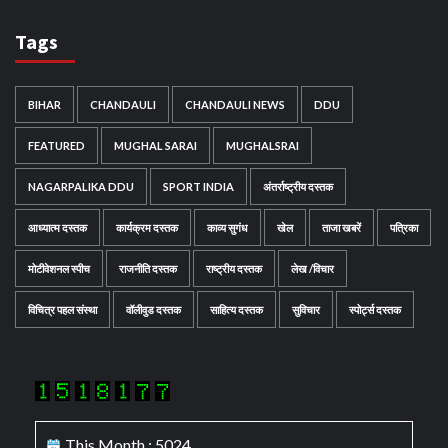
Tags
BIHAR
CHANDAULI
CHANDAULI NEWS
DDU
FEATURED
MUGHAL SARAI
MUGHALSRAI
NAGARPALIKA DDU
SPORT INDIA
अंतर्राष्ट्रीय दस्तक
आध्यात्म दस्तक
कार्यक्रम दस्तक
काव्य सुगंध
खेल
ताजा खबरें
पत्रिका
मोटीवेशनल स्पीच
राजनीति दस्तक
राष्ट्रीय दस्तक
लेख /विचार
विचित्र पहल संस्था
वॉलीवुड दस्तक
साहित्य दस्तक
सुविचार
स्पोर्ट्स दस्तक
This Month : 5024