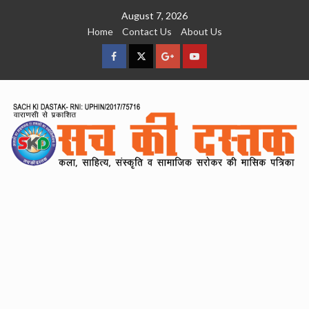
Skip
August 7, 2026
to
Home
Contact Us
About Us
content
facebook
Twitter
Google
YouTube
Plus