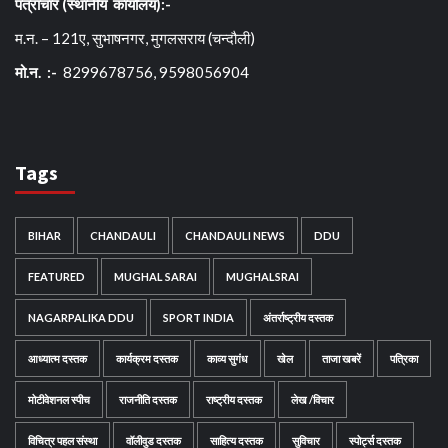
पत्राचार (स्थानीय कार्यालय):-
म.न. – 121ए, सुभाषनगर, मुगलसराय (चन्दौली)
मो.न. :-
8299678756, 9598056904
Tags
BIHAR
CHANDAULI
CHANDAULI NEWS
DDU
FEATURED
MUGHAL SARAI
MUGHALSRAI
NAGARPALIKA DDU
SPORT INDIA
अंतर्राष्ट्रीय दस्तक
आध्यात्म दस्तक
कार्यक्रम दस्तक
काव्य सुगंध
खेल
ताजा खबरें
पत्रिका
मोटीवेशनल स्पीच
राजनीति दस्तक
राष्ट्रीय दस्तक
लेख /विचार
विचित्र पहल संस्था
वॉलीवुड दस्तक
साहित्य दस्तक
सुविचार
स्पोर्ट्स दस्तक