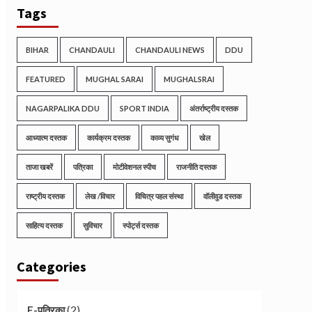
Tags
BIHAR
CHANDAULI
CHANDAULI NEWS
DDU
FEATURED
MUGHAL SARAI
MUGHALSRAI
NAGARPALIKA DDU
SPORT INDIA
अंतर्राष्ट्रीय दस्तक
आध्यात्म दस्तक
कार्यक्रम दस्तक
काव्य सुगंध
खेल
ताजा खबरें
पत्रिका
मोटीवेशनल स्पीच
राजनीति दस्तक
राष्ट्रीय दस्तक
लेख /विचार
विचित्र पहल संस्था
वॉलीवुड दस्तक
साहित्य दस्तक
सुविचार
स्पोर्ट्स दस्तक
Categories
(2)
E-पत्रिका