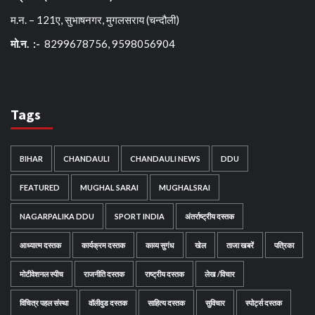
म.न. – 121ए, सुभाषनगर, मुगलसराय (चन्दौली)
मो.न. :-
8299678756, 9598056904
Tags
BIHAR
CHANDAULI
CHANDAULI NEWS
DDU
FEATURED
MUGHAL SARAI
MUGHALSRAI
NAGARPALIKA DDU
SPORT INDIA
अंतर्राष्ट्रीय दस्तक
आध्यात्म दस्तक
कार्यक्रम दस्तक
काव्य सुगंध
खेल
ताजा खबरें
पत्रिका
मोटीवेशनल स्पीच
राजनीति दस्तक
राष्ट्रीय दस्तक
लेख /विचार
विचित्र पहल संस्था
वॉलीवुड दस्तक
साहित्य दस्तक
सुविचार
स्पोर्ट्स दस्तक