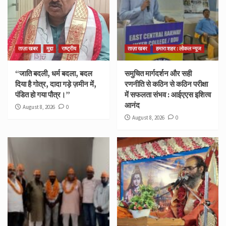
ताज़ा खबर
मुद्दा
राष्ट्रीय
ताज़ा खबर
हमारा शहर : लोकल न्यूज
“जाति बदली, धर्म बदला, बदल
समुचित मार्गदर्शन और सही
दिया है गोत्र, दादा गड़े ज़मीन में,
रणनीति से कठिन से कठिन परीक्षा
पंडित हो गया पौत्र।”
में सफलता संभव : आईएएस इशित्व
आनंद
August 8, 2026
0
August 8, 2026
0