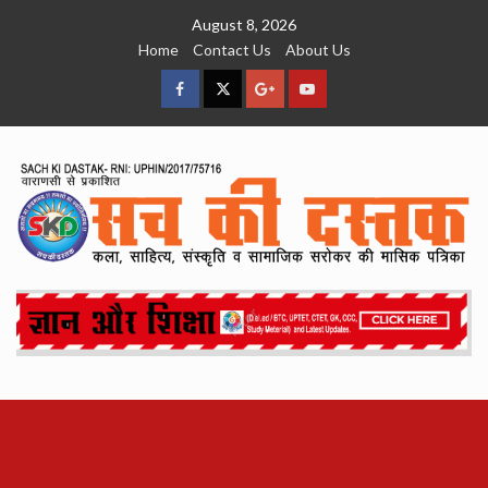
Skip
August 8, 2026
to
Home
Contact Us
About Us
content
facebook
Twitter
Google
YouTube
Plus