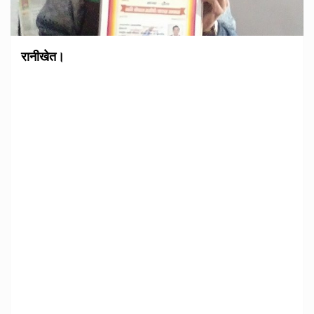
रानीखेत।