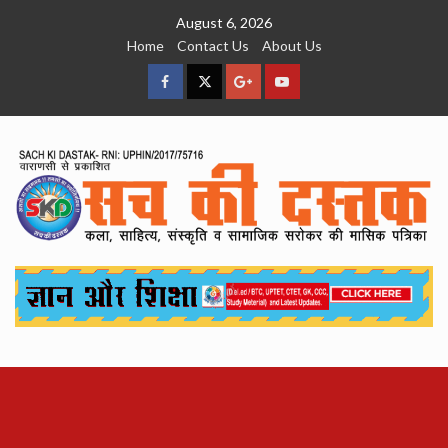
Skip
August 6, 2026
to
Home
Contact Us
About Us
content
facebook
Twitter
Google
YouTube
Plus