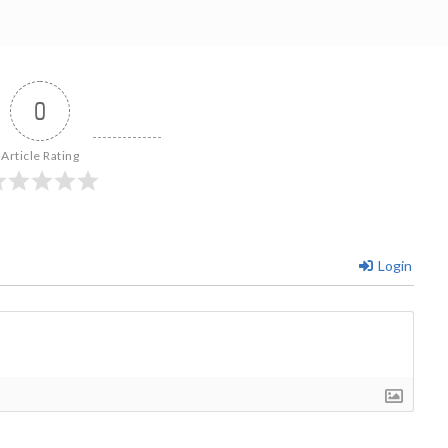
0
Article Rating
Login