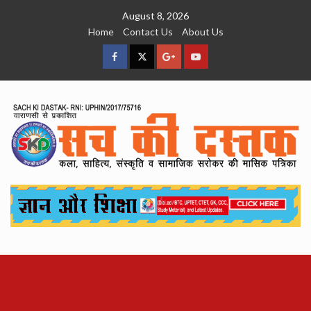
Skip
August 8, 2026
to
Home
Contact Us
About Us
content
facebook
Twitter
Google
YouTube
Plus